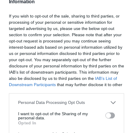
Information
de cuentacuentos a las 17:00 horas. También habrá una
comida tradicional a precios populares y, por la tarde,
If you wish to opt-out of the sale, sharing to third parties, or
el espectáculo “Circo Piruleta”. La música en directo
processing of your personal or sensitive information for
llegará a las 20:00 horas con la actuación de “The
targeted advertising by us, please use the below opt-out
section to confirm your selection. Please note that after your
Walkman Band”, antes del cierre a las 23:00 horas.
opt-out request is processed you may continue seeing
interest-based ads based on personal information utilized by
us or personal information disclosed to third parties prior to
your opt-out. You may separately opt-out of the further
disclosure of your personal information by third parties on the
IAB’s list of downstream participants. This information may
also be disclosed by us to third parties on the
IAB’s List of
Downstream Participants
that may further disclose it to other
third parties.
Personal Data Processing Opt Outs
I want to opt-out of the Sharing of my
personal data.
Opted In