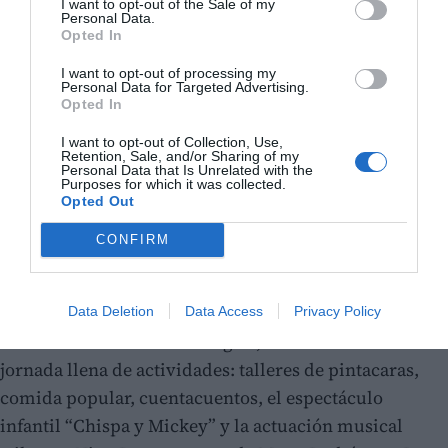
I want to opt-out of the Sale of my
Personal Data.
Opted In
I want to opt-out of processing my
Personal Data for Targeted Advertising.
Opted In
I want to opt-out of Collection, Use,
Retention, Sale, and/or Sharing of my
Personal Data that Is Unrelated with the
Purposes for which it was collected.
Opted Out
CONFIRM
Data Deletion
Data Access
Privacy Policy
La feria concluirá el domingo 7, con una nueva
jornada llena de actividades: talleres de pintacaras,
comida popular, cuentacuentos, el espectáculo
infantil “Chispa y Mickey” y la actuación musical