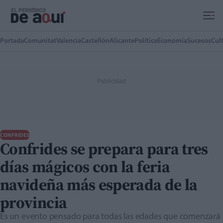
Ir al contenido principal
Portada
Comunitat
Valencia
Castellón
Alicante
Política
Economía
Sucesos
Cul
CONFRIDES
Confrides se prepara para tres
días mágicos con la feria
navideña más esperada de la
provincia
Es un evento pensado para todas las edades que comenzará