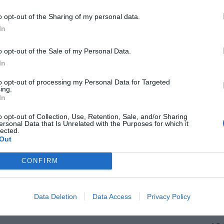
rs Forestals, además de
dos
o opt-out of the Sharing of my personal data.
icionales.
In
núan trabajando en la zona para controlar el
o opt-out of the Sale of my Personal Data.
In
to opt-out of processing my Personal Data for Targeted
ing.
In
o opt-out of Collection, Use, Retention, Sale, and/or Sharing
ersonal Data that Is Unrelated with the Purposes for which it
lected.
Out
CONFIRM
Data Deletion
Data Access
Privacy Policy