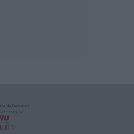
tos de Eventos y
alencianos, S.L.