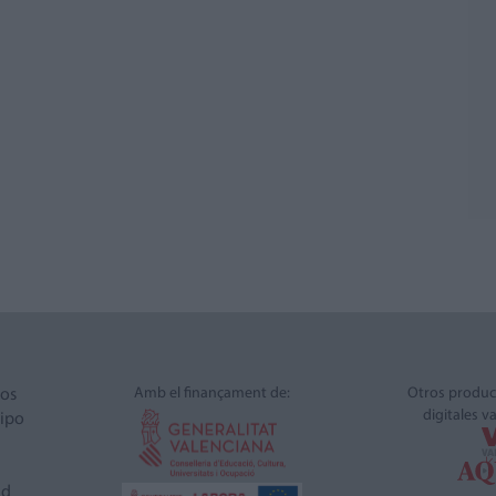
Amb el finançament de:
Otros produc
ros
digitales v
ipo
ad