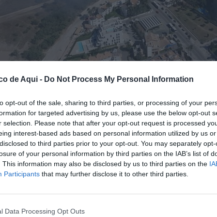
co de Aqui -
Do Not Process My Personal Information
to opt-out of the sale, sharing to third parties, or processing of your per
a Punta del Raset, en Dénia. / Bombers Forestals GVA
formation for targeted advertising by us, please use the below opt-out s
r selection. Please note that after your opt-out request is processed y
eing interest-based ads based on personal information utilized by us or
fuente preferida de Google de forma gratuita.
disclosed to third parties prior to your opt-out. You may separately opt-
losure of your personal information by third parties on the IAB’s list of
. This information may also be disclosed by us to third parties on the
IA
a Punta del Raset, en Dénia, según ha
Participants
that may further disclose it to other third parties.
vés de su cuenta en la red social X.
 movilizado
dos unidades terrestres
y
un
l Data Processing Opt Outs