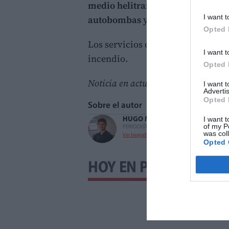
medio helitransportado
de Bombe
I want t
autobombas
y
un medio aéreo
ad
Opted 
Los servicios de emergencia conti
I want t
incendio.
Opted 
Noticia en actualización.
I want 
Advertis
Opted 
Sobre el autor
I want t
HUGO MORENO
of my P
PERIODISTA
was col
Ver biografía
Opted 
HOY EN PORTADA