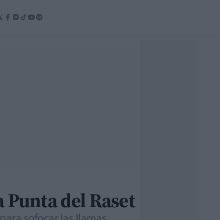
a Punta del Raset
para sofocar las llamas