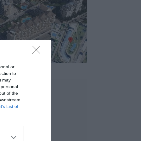
sonal or
ection to
ou may
 personal
out of the
 downstream
B’s List of