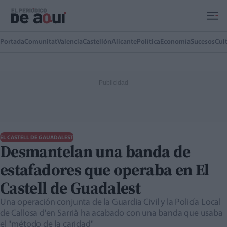
Ir al contenido principal
Portada
Comunitat
Valencia
Castellón
Alicante
Política
Economía
Sucesos
Cul
EL CASTELL DE GAUADALEST
Desmantelan una banda de
estafadores que operaba en El
Castell de Guadalest
Una operación conjunta de la Guardia Civil y la Policía Local
de Callosa d'en Sarrià ha acabado con una banda que usaba
el "método de la caridad"