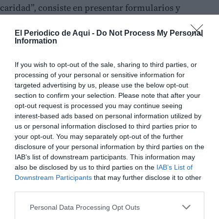
caridad”, consiste en presentar formularios y
documentos aparentemente oficiales para inducir a
El Periodico de Aqui -
Do Not Process My Personal
las víctimas a realizar donaciones económicas,
Information
aprovechando el contexto turístico y la buena fe de los
visitantes.
If you wish to opt-out of the sale, sharing to third parties, or
processing of your personal or sensitive information for
Tras las primeras averiguaciones, los agentes de la
targeted advertising by us, please use the below opt-out
section to confirm your selection. Please note that after your
Guardia Civil de Callosa d’en Sarrià, en el marco de las
opt-out request is processed you may continue seeing
operaciones de Turismo Seguro, llevaron a cabo
interest-based ads based on personal information utilized by
entrevistas con testigos, así como vigilancias
us or personal information disclosed to third parties prior to
your opt-out. You may separately opt-out of the further
discretas, lo que permitió constatar que los
disclosure of your personal information by third parties on the
implicados actuaban de forma organizada,
IAB’s list of downstream participants. This information may
repartiéndose funciones específicas durante su
also be disclosed by us to third parties on the
IAB’s List of
Downstream Participants
that may further disclose it to other
actividad delictiva.
third parties.
Personal Data Processing Opt Outs