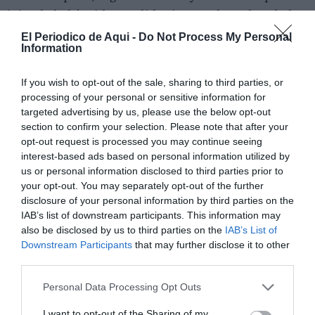
vivienda había sido vendida sin que el apoderado le
hubiese informado ni entregado el dinero pactado.
El Periodico de Aqui -
Do Not Process My Personal
Information
Según el denunciante, el detenido fue posponiendo la
If you wish to opt-out of the sale, sharing to third parties, or
entrega del importe durante meses y, pese a las
processing of your personal or sensitive information for
insistentes reclamaciones, únicamente le transfirió
targeted advertising by us, please use the below opt-out
22.000 euros de los 201.000 que correspondían.
section to confirm your selection. Please note that after your
opt-out request is processed you may continue seeing
interest-based ads based on personal information utilized by
us or personal information disclosed to third parties prior to
your opt-out. You may separately opt-out of the further
disclosure of your personal information by third parties on the
IAB’s list of downstream participants. This information may
also be disclosed by us to third parties on the
IAB’s List of
Downstream Participants
that may further disclose it to other
third parties.
Personal Data Processing Opt Outs
I want to opt-out of the Sharing of my