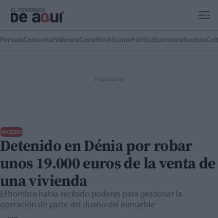
Ir al contenido principal
Portada
Comunitat
Valencia
Castellón
Alicante
Política
Economía
Sucesos
Cul
SUCESOS
Detenido en Dénia por robar
unos 19.000 euros de la venta de
una vivienda
El hombre había recibido poderes para gestionar la
operación de parte del dueño del inmueble