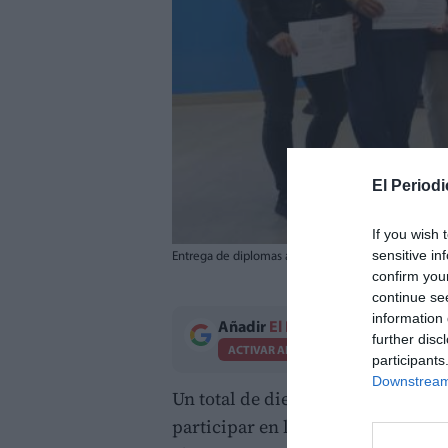
El Periodi
If you wish 
sensitive in
Entrega de diplomas a los alumnos de la Escuela 
confirm you
continue se
information 
Añadir
El Periodico de Aquí
como 
further disc
ACTIVAR AHORA
participants
Downstream 
Un total de dieciocho personas ha
participar en la Escuela de Acogi