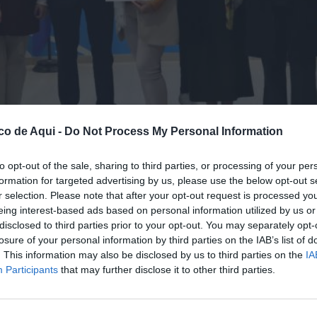
co de Aqui -
Do Not Process My Personal Information
to opt-out of the sale, sharing to third parties, or processing of your per
formation for targeted advertising by us, please use the below opt-out s
de Acogida de Benidorm. /EPDA
r selection. Please note that after your opt-out request is processed y
eing interest-based ads based on personal information utilized by us or
disclosed to third parties prior to your opt-out. You may separately opt-
fuente preferida de Google de forma gratuita.
losure of your personal information by third parties on the IAB’s list of
. This information may also be disclosed by us to third parties on the
IA
Participants
that may further disclose it to other third parties.
n recibido este jueves sus diplomas tras
da que ofreció durante el mes de septiembre