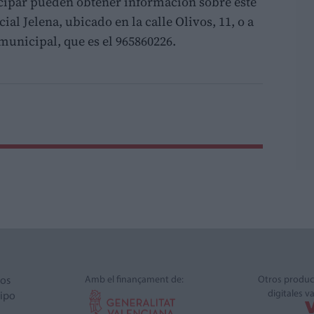
icipar pueden obtener información sobre este
l Jelena, ubicado en la calle Olivos, 11, o a
 municipal, que es el 965860226.
Amb el finançament de:
Otros produc
ros
digitales v
ipo