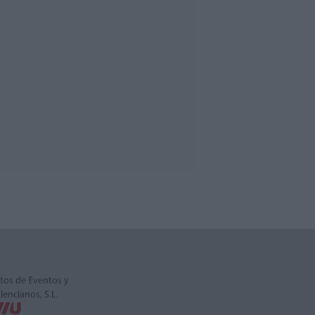
tos de Eventos y
alencianos, S.L.