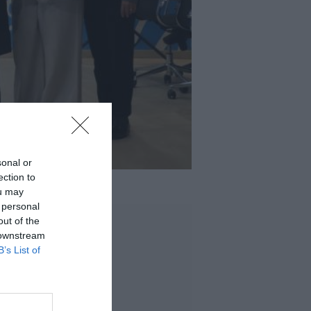
sonal or
ection to
ou may
 personal
out of the
 downstream
B’s List of