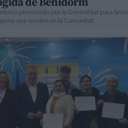
cogida de Benidorm
ntario promovido por la Generalitat para favore
njeros que residen en la Comunitat