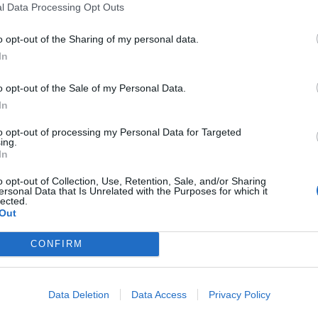
entro de un programa voluntario promovido
l Data Processing Opt Outs
 favorecer la inserción social y laboral de
o opt-out of the Sharing of my personal data.
siden en la Comunitat. Este servicio, que está
In
de diciembre, de Integración de las Personas
nciana, permite a las personas extranjeras
o opt-out of the Sale of my Personal Data.
e los valores y reglas de convivencia
In
de sus derechos y deberes, de la estructura
to opt-out of processing my Personal Data for Targeted
as oficiales de la Comunitat Valenciana, para
ing.
In
 el que viven y estrechar lazos con la
o opt-out of Collection, Use, Retention, Sale, and/or Sharing
ersonal Data that Is Unrelated with the Purposes for which it
lected.
Out
CONFIRM
, y la edil de Bienestar Social, Ángela
ntrega de diplomas a las personas que han
ta Escuela de Acogida, unos diplomas que
Data Deletion
Data Access
Privacy Policy
ción” tras haber superado el Programa