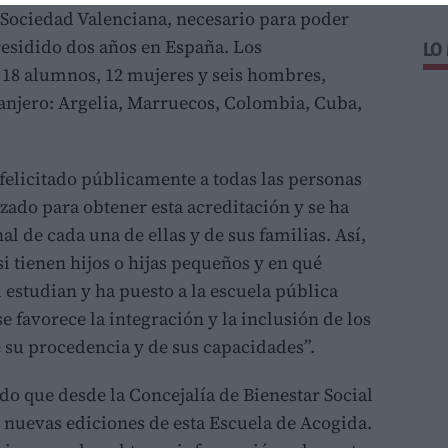
Sociedad Valenciana, necesario para poder
 residido dos años en España. Los
LO
e 18 alumnos, 12 mujeres y seis hombres,
tranjero: Argelia, Marruecos, Colombia, Cuba,
 felicitado públicamente a todas las personas
izado para obtener esta acreditación y se ha
al de cada una de ellas y de sus familias. Así,
i tienen hijos o hijas pequeños y en qué
 estudian y ha puesto a la escuela pública
 favorece la integración y la inclusión de los
su procedencia y de sus capacidades”.
do que desde la Concejalía de Bienestar Social
6 nuevas ediciones de esta Escuela de Acogida.