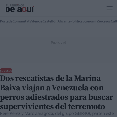
Ir al contenido principal
Portada
Comunitat
Valencia
Castellón
Alicante
Política
Economía
Sucesos
Cul
SUCESOS
Dos rescatistas de la Marina
Baixa viajan a Venezuela con
perros adiestrados para buscar
supervivientes del terremoto
Pere Pérez y Marc Zaragoza, del grupo GEIR-K9, parten este