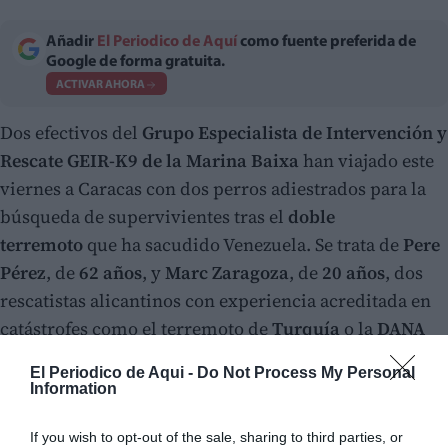
Añadir
El Periodico de Aquí
como fuente preferida de
Google de forma gratuita.
ACTIVAR AHORA
Dos efectivos del
Grupo Especialista de Intervención y
Rescate GEIR-K9 de la Marina Baixa
han viajado este
viernes a Caracas con dos perros adiestrados para la
búsqueda de supervivientes tras el
doble
terremoto
que ha sacudido Venezuela. Se trata de
Pere
Pérez
, de
62 años
, y
Marc Zaragoza
, de
20 años
, dos
rescatistas alicantinos con experiencia acreditada en
catástrofes como el terremoto de
Turquía
o la
DANA
de Valencia
.
El Periodico de Aqui -
Do Not Process My Personal
Information
If you wish to opt-out of the sale, sharing to third parties, or