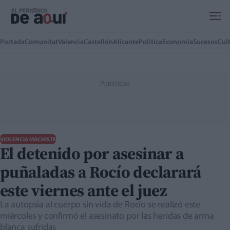
Ir al contenido principal
Portada
Comunitat
Valencia
Castellón
Alicante
Política
Economía
Sucesos
Cul
VIOLENCIA MACHISTA
El detenido por asesinar a
puñaladas a Rocío declarará
este viernes ante el juez
La autopsia al cuerpo sin vida de Rocío se realizó este
miércoles y confirmó el asesinato por las heridas de arma
blanca sufridas