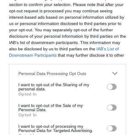
La autopsia al cuerpo sin vida de Rocío se realizó este
section to confirm your selection. Please note that after your
miércoles y confirmó el asesinato por las heridas de arma
opt-out request is processed you may continue seeing
interest-based ads based on personal information utilized by
blanca sufridas, más de una decena principalmente en el
us or personal information disclosed to third parties prior to
cuello y tórax. Aunque la mujer también presentaba
your opt-out. You may separately opt-out of the further
contusiones en la cara y otras partes del cuerpo, la muerte
disclosure of your personal information by third parties on the
se produjo por la sección de algunas venas y arterias
IAB’s list of downstream participants. This information may
also be disclosed by us to third parties on the
IAB’s List of
principales por las incisiones.
Downstream Participants
that may further disclose it to other
third parties.
El examen forense también ha confirmado que el crimen
Personal Data Processing Opt Outs
machista ocurrió en la madrugada del domingo al lunes, y
que Rocío trató de defenderse.
I want to opt-out of the Sharing of my
personal data.
Opted In
La víspera del asesinato, la víctima acudió al cuartel de la
I want to opt-out of the Sale of my
Guardia Civil de Altea acompañada de vecinos y la policía
Personal Data.
Opted In
local de l'Alfàs del Pi para presentar una denuncia por dos
agresiones machistas por parte del detenido.
I want to opt-out of processing my
Personal Data for Targeted Advertising.