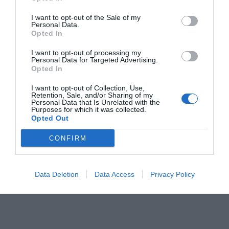
deportistas locales de disciplinas tan diversas como
Pádel, Taekwondo, Motociclismo, Ciclismo o Pelota
I want to opt-out of the Sale of my
Personal Data.
Valenciana.
Opted In
I want to opt-out of processing my
Personal Data for Targeted Advertising.
Opted In
I want to opt-out of Collection, Use,
Retention, Sale, and/or Sharing of my
Personal Data that Is Unrelated with the
Purposes for which it was collected.
Opted Out
CONFIRM
Data Deletion
Data Access
Privacy Policy