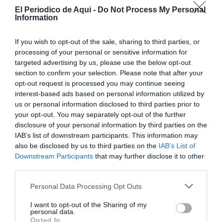
Nati Algado, afirmó que “el deporte es una práctica de
El Periodico de Aqui -
Do Not Process My Personal
salud, de superación, de formación en valores. Y
Information
cuando se alcanza cierta proyección más allá de
If you wish to opt-out of the sale, sharing to third parties, or
nuestras fronteras requiere un esfuerzo especialmente
processing of your personal or sensitive information for
importante para los deportistas y sus familias debido
targeted advertising by us, please use the below opt-out
a gastos con los desplazamientos o el alojamiento".
section to confirm your selection. Please note that after your
opt-out request is processed you may continue seeing
Algado destacó también que "además de los convenios
interest-based ads based on personal information utilized by
que venimos suscribiendo con cada club deportivo,
us or personal information disclosed to third parties prior to
fútbol, pilota valenciana, voleibol, taekwondo o el
your opt-out. You may separately opt-out of the further
disclosure of your personal information by third parties on the
centre excursionista El Portell, ahora volvemos a
IAB’s list of downstream participants. This information may
convocar esta línea de ayudas y lo hacemos
also be disclosed by us to third parties on the
IAB’s List of
incrementando la cuantía desde 15.000 a 25.000€, con
Downstream Participants
that may further disclose it to other
third parties.
un máximo de 4.500€ a percibir por cada deportista a
nivel individual”.
Personal Data Processing Opt Outs
I want to opt-out of the Sharing of my
En convocatorias anteriores resultaron beneficiarios
personal data.
Opted In