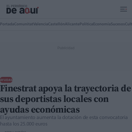
Ir al contenido principal
Portada
Comunitat
Valencia
Castellón
Alicante
Política
Economía
Sucesos
Cul
AYUDAS
Finestrat apoya la trayectoria de
sus deportistas locales con
ayudas económicas
El ayuntamiento aumenta la dotación de esta convocatoria
hasta los 25.000 euros