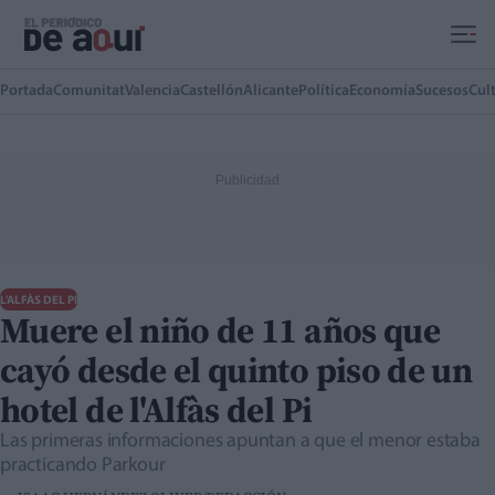
Ir al contenido principal
Portada
Comunitat
Valencia
Castellón
Alicante
Política
Economía
Sucesos
Cul
L'ALFÀS DEL PI
Muere el niño de 11 años que
cayó desde el quinto piso de un
hotel de l'Alfàs del Pi
Las primeras informaciones apuntan a que el menor estaba
practicando Parkour