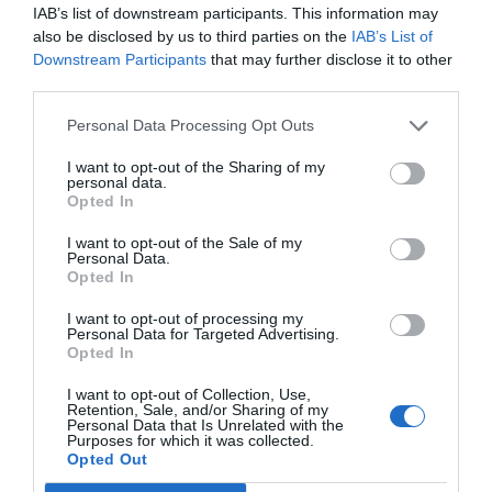
IAB’s list of downstream participants. This information may
also be disclosed by us to third parties on the
IAB’s List of
Downstream Participants
that may further disclose it to other
third parties.
Personal Data Processing Opt Outs
I want to opt-out of the Sharing of my
personal data.
Opted In
I want to opt-out of the Sale of my
Personal Data.
Opted In
El equipo médico del SAMU realizó diversas
I want to opt-out of processing my
maniobras hasta lograr estabilizar al niño, de 11 años
Personal Data for Targeted Advertising.
Opted In
de edad y fue evacuado por politraumatismo, en la
ambulancia de soporte vital avanzado, al hospital
I want to opt-out of Collection, Use,
Retention, Sale, and/or Sharing of my
Marina Baixa de La Vila Joiosa. Posteriormente, el
Personal Data that Is Unrelated with the
Purposes for which it was collected.
menor fue trasladado en una unidad del SAMU, al
Opted Out
hospital General Universitario Doctor Balmis de