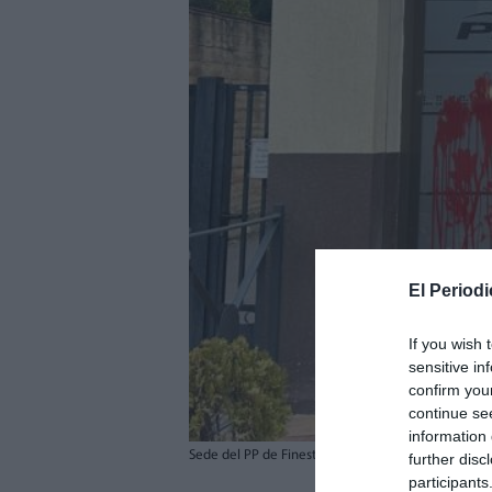
El Periodi
If you wish 
sensitive in
confirm you
continue se
information 
Sede del PP de Finestrat vandalizada./EPDA
further disc
participants