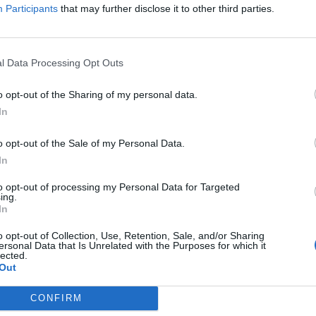
Participants
that may further disclose it to other third parties.
fuente preferida de Google de forma gratuita.
l Data Processing Opt Outs
uanfran Pérez Llorca ha condenado las pinturas
del PP en Finestrat, ha dicho "en democracia
o opt-out of the Sharing of my personal data.
In
o a todos los partidos que sí creen en la
echos".
o opt-out of the Sale of my Personal Data.
In
ue es una "lástima que se produzcan estos
to opt-out of processing my Personal Data for Targeted
ing.
In
inestrat, donde la mayoría de las cosas que
o opt-out of Collection, Use, Retention, Sale, and/or Sharing
 ha señalado y ha explicado que el PP tiene
ersonal Data that Is Unrelated with the Purposes for which it
lected.
 aprueban con la oposición".
Out
encia que hay en el municipio y que debería
CONFIRM