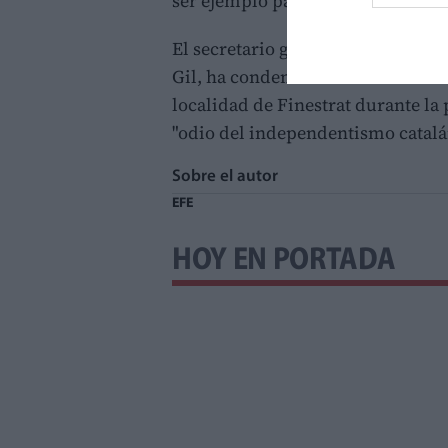
ser ejemplo para muchísimos", ha
El secretario general del Partido
Gil, ha condenado también los ata
localidad de Finestrat durante la
"odio del independentismo catalán
Sobre el autor
EFE
HOY EN PORTADA