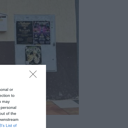
sonal or
ection to
ou may
 personal
out of the
 downstream
B’s List of