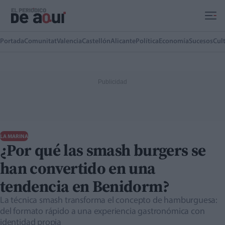
Ir al contenido principal
Portada
Comunitat
Valencia
Castellón
Alicante
Política
Economía
Sucesos
Cul
LA MARINA
¿Por qué las smash burgers se
han convertido en una
tendencia en Benidorm?
La técnica smash transforma el concepto de hamburguesa:
del formato rápido a una experiencia gastronómica con
identidad propia