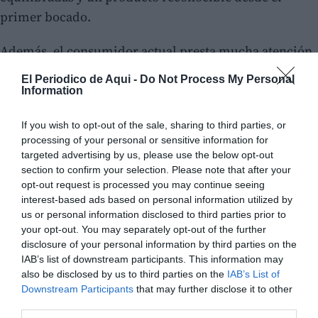
primer bocado.
Además, el consumidor actual presta mucha atención
a detalles que antes pasaban desapercibidos: el tipo de
El Periodico de Aqui -
Do Not Process My Personal
pan (como el brioche), la frescura de la carne, o la
Information
consistencia del pedido cuando es para llevar.
If you wish to opt-out of the sale, sharing to third parties, or
processing of your personal or sensitive information for
targeted advertising by us, please use the below opt-out
section to confirm your selection. Please note that after your
opt-out request is processed you may continue seeing
interest-based ads based on personal information utilized by
us or personal information disclosed to third parties prior to
your opt-out. You may separately opt-out of the further
disclosure of your personal information by third parties on the
IAB’s list of downstream participants. This information may
also be disclosed by us to third parties on the
IAB’s List of
Downstream Participants
that may further disclose it to other
third parties.