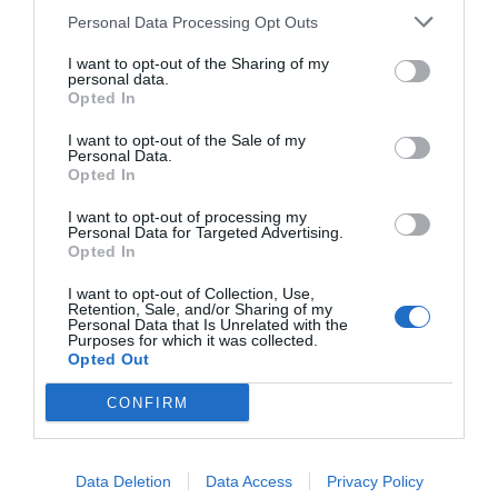
Personal Data Processing Opt Outs
I want to opt-out of the Sharing of my
personal data.
Opted In
I want to opt-out of the Sale of my
Personal Data.
Opted In
I want to opt-out of processing my
Personal Data for Targeted Advertising.
Opted In
I want to opt-out of Collection, Use,
Retention, Sale, and/or Sharing of my
Personal Data that Is Unrelated with the
Purposes for which it was collected.
Opted Out
CONFIRM
Qué busca hoy el consumidor en Benidorm
Expertos de la restauración y el sector de las burgers,
como
Fanneli's Burgers Benidorm
, confirman que la
Data Deletion
Data Access
Privacy Policy