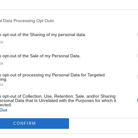
l inicio del verano con la celebración de
San Juan
. La cita tendrá lugar el próximo
20 de
 reunirá gastronomía, música y
l Data Processing Opt Outs
vilegiado con vistas al mar Mediterráneo y al
o opt-out of the Sharing of my personal data.
In
ra una noche especial
o opt-out of the Sale of my Personal Data.
ada por la reciente
renovación integral del
In
ión que ha transformado algunos de sus
to opt-out of processing my Personal Data for Targeted
ing.
ellos La Terrasse. El rooftop, ubicado en
In
iento, presenta ahora una imagen renovada y
o opt-out of Collection, Use, Retention, Sale, and/or Sharing
onectados
, nuevos espacios interiores y una
ersonal Data that Is Unrelated with the Purposes for which it
lected.
para disfrutar de una experiencia única.
Out
ea y música en directo
CONFIRM
tipo cóctel al atardecer
, compuesta por una