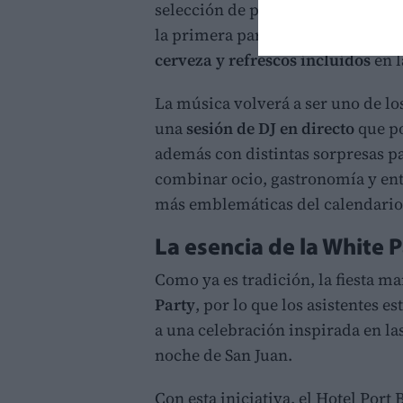
selección de propuestas gastronó
la primera parte de la noche, los
cerveza y refrescos incluidos
en l
La música volverá a ser uno de los
una
sesión de DJ en directo
que po
además con distintas sorpresas pa
combinar ocio, gastronomía y ent
más emblemáticas del calendario 
La esencia de la White 
Como ya es tradición, la fiesta m
Party
, por lo que los asistentes e
a una celebración inspirada en la
noche de San Juan.
Con esta iniciativa, el Hotel Por