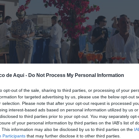
co de Aqui -
Do Not Process My Personal Information
to opt-out of the sale, sharing to third parties, or processing of your per
formation for targeted advertising by us, please use the below opt-out s
r selection. Please note that after your opt-out request is processed y
eing interest-based ads based on personal information utilized by us or
fuente preferida de Google de forma gratuita.
disclosed to third parties prior to your opt-out. You may separately opt-
losure of your personal information by third parties on the IAB’s list of
. This information may also be disclosed by us to third parties on the
IA
 Port Benidorm
volverá a convertirse en uno
Participants
that may further disclose it to other third parties.