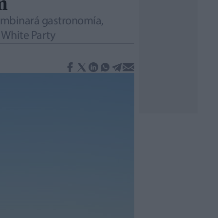
m
combinará gastronomía,
 White Party