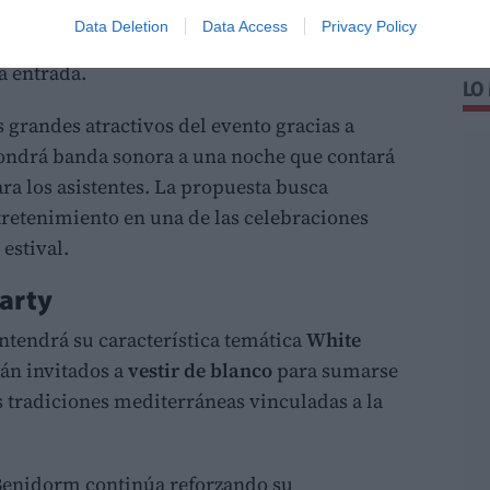
micas de inspiración mediterránea. Durante
Data Deletion
Data Access
Privacy Policy
 asistentes también podrán disfrutar de
vino,
a entrada.
LO
 grandes atractivos del evento gracias a
ndrá banda sonora a una noche que contará
ra los asistentes. La propuesta busca
retenimiento en una de las celebraciones
estival.
Party
antendrá su característica temática
White
stán invitados a
vestir de blanco
para sumarse
s tradiciones mediterráneas vinculadas a la
t Benidorm continúa reforzando su