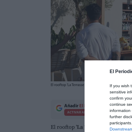
El Periodi
El rooftop 'La Terrasse' de Benidorm. / Port Hotels
If you wish 
sensitive in
confirm you
continue se
Añadir
El Periodico de Aquí
como 
information 
ACTIVAR AHORA
further disc
participants
El rooftop '
La Terrasse'
del
Hotel
Downstream 