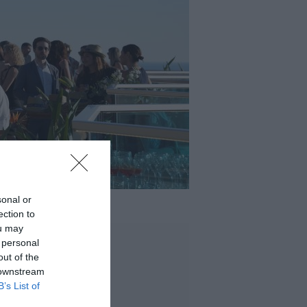
sonal or
ection to
ou may
 personal
out of the
 downstream
B’s List of