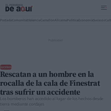
Ir al contenido principal
Portada
Comunitat
Valencia
Castellón
Alicante
Política
Economía
Sucesos
Cul
SUCESOS
Rescatan a un hombre en la
rocalla de la cala de Finestrat
tras sufrir un accidente
Los bomberos han accedido al lugar de los hechos desde
tierra mediante cordajes