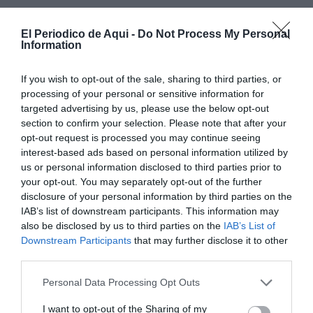
El Periodico de Aqui -
Do Not Process My Personal
Information
If you wish to opt-out of the sale, sharing to third parties, or
processing of your personal or sensitive information for
targeted advertising by us, please use the below opt-out
section to confirm your selection. Please note that after your
opt-out request is processed you may continue seeing
interest-based ads based on personal information utilized by
us or personal information disclosed to third parties prior to
your opt-out. You may separately opt-out of the further
disclosure of your personal information by third parties on the
IAB’s list of downstream participants. This information may
also be disclosed by us to third parties on the
IAB’s List of
Downstream Participants
that may further disclose it to other
Según ha informado el Consorcio, el rescate, que ha
third parties.
tenido lugar entre las 15:20 y las 18:12 horas, ha sido
Personal Data Processing Opt Outs
por tierra, accediendo los bomberos al lugar del
accidente mediante cordajes.
I want to opt-out of the Sharing of my