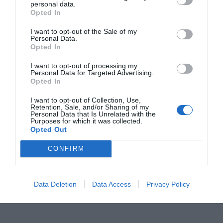
personal data.
Opted In
No obstante, posteriormente se ha evacuado al herido,
I want to opt-out of the Sale of my
de nacionalidad inglesa, por mar en una lancha, y se
Personal Data.
le ha trasladado al hospital de Villajoyosa.
Opted In
I want to opt-out of processing my
Personal Data for Targeted Advertising.
Opted In
I want to opt-out of Collection, Use,
Retention, Sale, and/or Sharing of my
Personal Data that Is Unrelated with the
Purposes for which it was collected.
Opted Out
CONFIRM
Data Deletion
Data Access
Privacy Policy