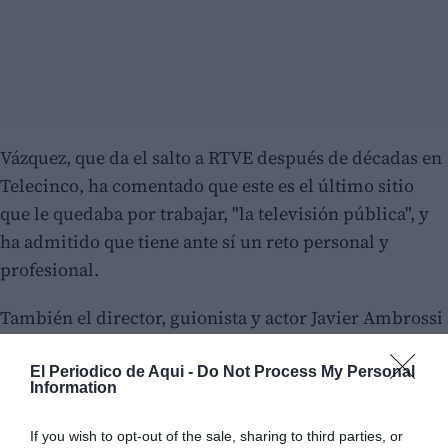
Vázquez, que da el salto a RTVE después de décadas en
Telecinco, ha comentado que este es el último sitio
que le quedaba por trabajar, "la televisión pública", y
ha admitido que tiene ante sí un reto personal y
profesional.
También el director, guionista y actor Javier Ambrossi
se ha declarado "muy fan" de Benidorm Fest.
El Periodico de Aqui -
Do Not Process My Personal
Information
If you wish to opt-out of the sale, sharing to third parties, or