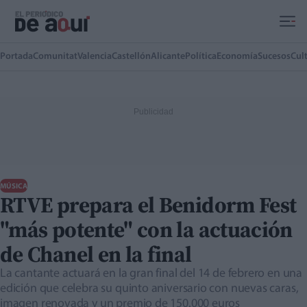
Ir al contenido principal
Portada
Comunitat
Valencia
Castellón
Alicante
Política
Economía
Sucesos
Cul
MÚSICA
RTVE prepara el Benidorm Fest
"más potente" con la actuación
de Chanel en la final
La cantante actuará en la gran final del 14 de febrero en una
edición que celebra su quinto aniversario con nuevas caras,
imagen renovada y un premio de 150.000 euros