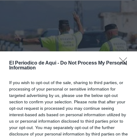
El Periodico de Aqui -
Do Not Process My Personal
Information
If you wish to opt-out of the sale, sharing to third parties, or
La Guardia Civil ha desviado el tráfico a la Nacional. /EPDA
processing of your personal or sensitive information for
targeted advertising by us, please use the below opt-out
section to confirm your selection. Please note that after your
opt-out request is processed you may continue seeing
Añadir
El Periodico de Aquí
como fuente preferida de
interest-based ads based on personal information utilized by
Google de forma gratuita.
us or personal information disclosed to third parties prior to
ACTIVAR AHORA
your opt-out. You may separately opt-out of the further
disclosure of your personal information by third parties on the
El choque de dos camiones ha provocado el corte de la AP-