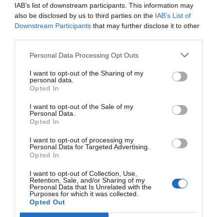
IAB’s list of downstream participants. This information may
7 en sentido Valencia a la altura del término municipal de
also be disclosed by us to third parties on the
IAB’s List of
Benissa en La Marina Alta.
Downstream Participants
that may further disclose it to other
third parties.
La guardia Civil está desviando el tráfico hacia la carretera
Personal Data Processing Opt Outs
nacional y, debido al gran tamaño de los vehículos, se
espera que la retirada de los mismos lleve tiempo, por lo
I want to opt-out of the Sharing of my
que se recomienda buscar rutas alternativas.
personal data.
Opted In
El corte de tráfico se encuentra, concretamente entre los
I want to opt-out of the Sale of my
kilómetros 626 y 624 de la citada autovía.
Personal Data.
Opted In
Hoy es una de las fechas claves en la operación Salida con
motivo de las vacaciones de Semana Santa.
I want to opt-out of processing my
Personal Data for Targeted Advertising.
Sobre los autores
Opted In
ISAAC
ISAAC HERNÁNDEZ OLIVER
HERNÁNDEZ
Ver biografía
I want to opt-out of Collection, Use,
Retention, Sale, and/or Sharing of my
Personal Data that Is Unrelated with the
Purposes for which it was collected.
Opted Out
HOY EN PORTADA