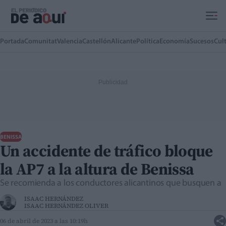
Ir al contenido principal
Portada
Comunitat
Valencia
Castellón
Alicante
Política
Economía
Sucesos
Cul
BENISSA
Un accidente de tráfico bloque
la AP7 a la altura de Benissa
Se recomienda a los conductores alicantinos que busquen a
ISAAC HERNÁNDEZ
ISAAC HERNÁNDEZ OLIVER
06 de abril de 2023 a las 10:19h