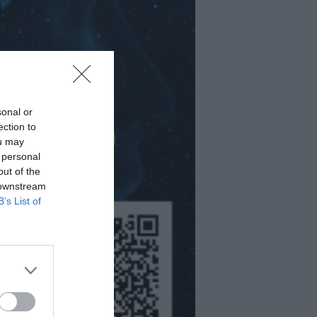
sonal or
ection to
ou may
 personal
out of the
 downstream
B’s List of