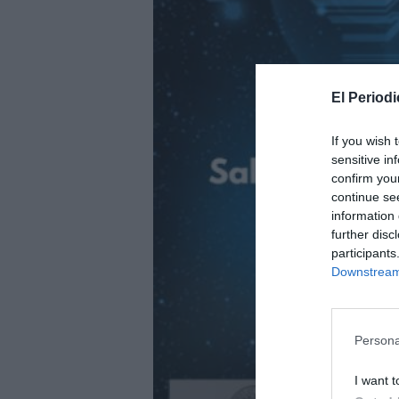
El Periodi
If you wish 
sensitive in
confirm you
continue se
information 
further disc
participants
Downstream 
Persona
I want t