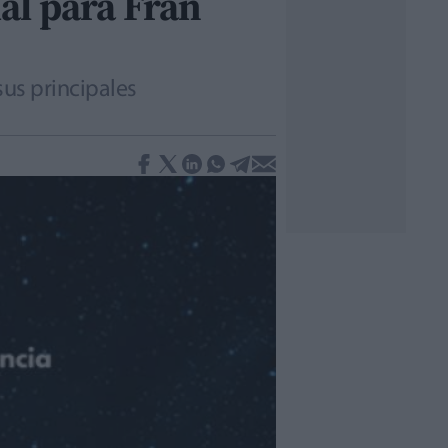
ial para Fran
sus principales