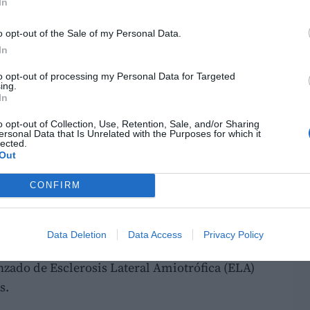
In
o opt-out of the Sale of my Personal Data.
In
to opt-out of processing my Personal Data for Targeted
ing.
In
fuente preferida de Google de forma gratuita.
o opt-out of Collection, Use, Retention, Sale, and/or Sharing
ersonal Data that Is Unrelated with the Purposes for which it
lected.
Out
ano de Investigación en Inteligencia Artificial
CONFIRM
nica de València (UPV) y el Valencian Graduate
ificial Inteligence (ValgrAI) van a realizar
clonación de voz desarrollado con
Data Deletion
Data Access
Privacy Policy
o VertexLit. Este ha sido desarrollado para
zado de Esclerosis Lateral Amiotrófica (ELA)
s.