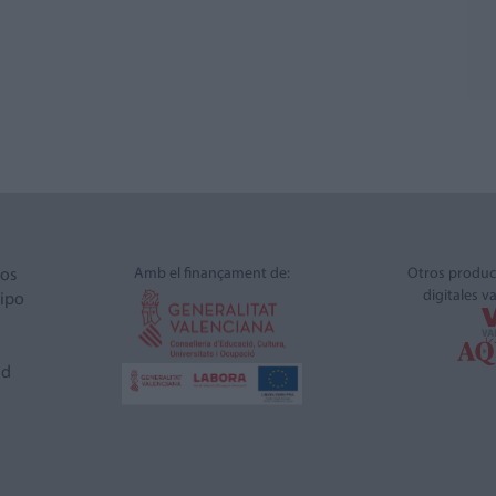
Amb el finançament de:
Otros produc
ros
digitales v
ipo
ad