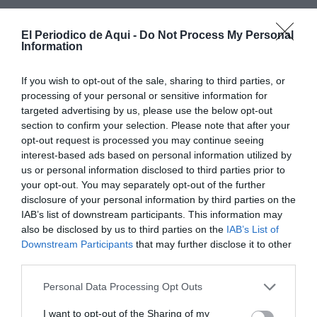
El Periodico de Aqui -
Do Not Process My Personal
Information
If you wish to opt-out of the sale, sharing to third parties, or
processing of your personal or sensitive information for
targeted advertising by us, please use the below opt-out
section to confirm your selection. Please note that after your
opt-out request is processed you may continue seeing
interest-based ads based on personal information utilized by
us or personal information disclosed to third parties prior to
your opt-out. You may separately opt-out of the further
disclosure of your personal information by third parties on the
IAB’s list of downstream participants. This information may
El objetivo es determinar el grado de afección en cada
also be disclosed by us to third parties on the
IAB’s List of
punto para realizar actuaciones para favorecer y
Downstream Participants
that may further disclose it to other
reforzar el proceso de regeneración de la zona
third parties.
afectada. También se barajan otros trabajos como la
Personal Data Processing Opt Outs
adecuación y mejora de los caminos de acceso, la
I want to opt-out of the Sharing of my