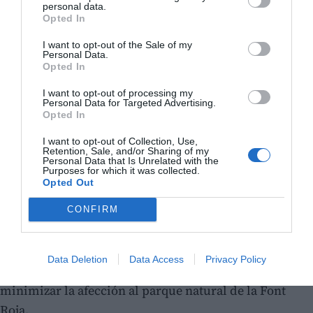
extracción de árboles quemados, la construcción de
personal data.
Opted In
barreras anti-erosión y diques, el tratamiento en
árboles con riesgo fitosanitario o superviviente, así
I want to opt-out of the Sale of my
Personal Data.
como la construcción de infraestructuras para el
Opted In
fomento de la fauna silvestre.
I want to opt-out of processing my
Personal Data for Targeted Advertising.
Vicente Martínez Mus ha aprovechado la visita para
Opted In
agradecer a todos los equipos de emergencia que
I want to opt-out of Collection, Use,
“trabajaron incansablemente para controlar y
Retention, Sale, and/or Sharing of my
Personal Data that Is Unrelated with the
extinguir el fuego”. Y ha añadido que “su rápida y
Purposes for which it was collected.
Opted Out
coordinada respuesta fue crucial para evitar que el
incendio se propagara a una zona mucho mayor” De la
CONFIRM
misma forma, ha destacado “el trabajo conjunto y
coordinado” de los diferentes servicios de emergencia
Data Deletion
Data Access
Privacy Policy
ha permitido en el caso del incendio forestal de Ibi
minimizar la afección al parque natural de la Font
Roja.