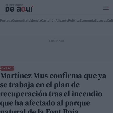
Ir al contenido principal
Portada
Comunitat
Valencia
Castellón
Alicante
Política
Economía
Sucesos
Cul
FONT ROJA
Martínez Mus confirma que ya
se trabaja en el plan de
recuperación tras el incendio
que ha afectado al parque
natural de la Font Roja