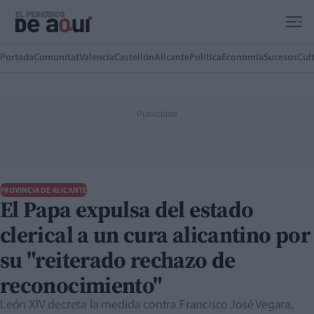
Ir al contenido principal
Portada
Comunitat
Valencia
Castellón
Alicante
Política
Economía
Sucesos
Cul
PROVINCIA DE ALICANTE
El Papa expulsa del estado
clerical a un cura alicantino por
su "reiterado rechazo de
reconocimiento"
León XIV decreta la medida contra Francisco José Vegara,