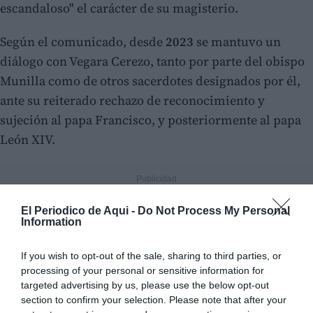
escandaloso" el carácter de su magisterio.
Según el comunicado, desde
2023
se mantuvo un
diálogo con Vegara Cerezo, tanto por parte del obispo
Munilla como de otros sacerdotes designados por él,
ante su reiterado rechazo de reconocimiento y
sujeción al papa Francisco, y posteriormente al papa
León XIV.
El Periodico de Aqui -
Do Not Process My Personal
Information
If you wish to opt-out of the sale, sharing to third parties, or
processing of your personal or sensitive information for
targeted advertising by us, please use the below opt-out
section to confirm your selection. Please note that after your