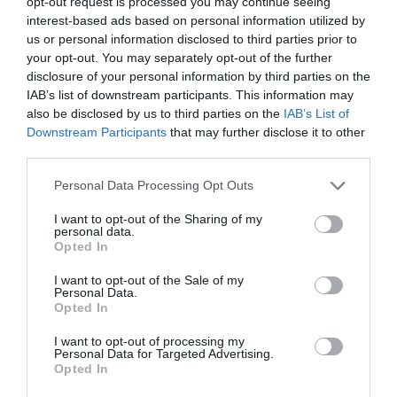
opt-out request is processed you may continue seeing
interest-based ads based on personal information utilized by
us or personal information disclosed to third parties prior to
your opt-out. You may separately opt-out of the further
disclosure of your personal information by third parties on the
IAB’s list of downstream participants. This information may
also be disclosed by us to third parties on the
IAB’s List of
Downstream Participants
that may further disclose it to other
third parties.
Personal Data Processing Opt Outs
I want to opt-out of the Sharing of my
personal data.
Opted In
I want to opt-out of the Sale of my
Personal Data.
Opted In
I want to opt-out of processing my
Personal Data for Targeted Advertising.
La nota señala que en febrero de 2024, en el marco de
Opted In
la investigación, se le apartó de cualquier oficio o