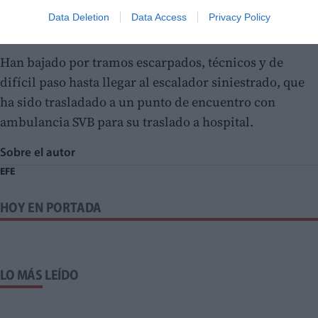
Orihuela han acudido al lugar mediante un descenso
Data Deletion
Data Access
Privacy Policy
con la camilla de rescate de montaña.
Han bajado por tramos escarpados, técnicos y de
difícil paso hasta llegar al escalador siniestrado, que
ha sido trasladado a un punto de encuentro con
ambulancia SVB para su traslado a hospital.
Sobre el autor
EFE
HOY EN PORTADA
LO MÁS LEÍDO