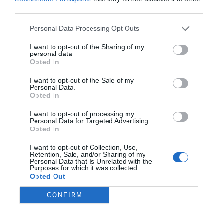
third parties.
Personal Data Processing Opt Outs
I want to opt-out of the Sharing of my
personal data.
Opted In
I want to opt-out of the Sale of my
Personal Data.
Opted In
I want to opt-out of processing my
Personal Data for Targeted Advertising.
Opted In
I want to opt-out of Collection, Use,
Retention, Sale, and/or Sharing of my
Personal Data that Is Unrelated with the
Purposes for which it was collected.
Opted Out
Según el Consorcio Provincial de Bomberos de la
Diputación de Alicante, la hora de aviso del accidente
CONFIRM
ha sido a las 12.55 horas y los efectivos del parque de