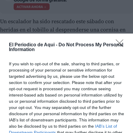
Google de forma gratuita.
ACTIVAR AHORA
Un escalador ha sido rescatado este sábado con
heridas en el tobillo al desprenderse una cornisa en
donde practicaba este deporte en la zona del Rincón
El Periodico de Aqui -
Do Not Process My Personal
de Bonanza, en el término de Orihuela.
Information
If you wish to opt-out of the sale, sharing to third parties, or
processing of your personal or sensitive information for
targeted advertising by us, please use the below opt-out
section to confirm your selection. Please note that after your
opt-out request is processed you may continue seeing
interest-based ads based on personal information utilized by
us or personal information disclosed to third parties prior to
your opt-out. You may separately opt-out of the further
disclosure of your personal information by third parties on the
IAB’s list of downstream participants. This information may
also be disclosed by us to third parties on the
IAB’s List of
Downstream Participants
that may further disclose it to other