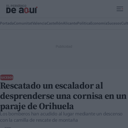
Ir al contenido principal
Portada
Comunitat
Valencia
Castellón
Alicante
Política
Economía
Sucesos
Cul
SUCESOS
Rescatado un escalador al
desprenderse una cornisa en un
paraje de Orihuela
Los bomberos han acudido al lugar mediante un descenso
con la camilla de rescate de montaña