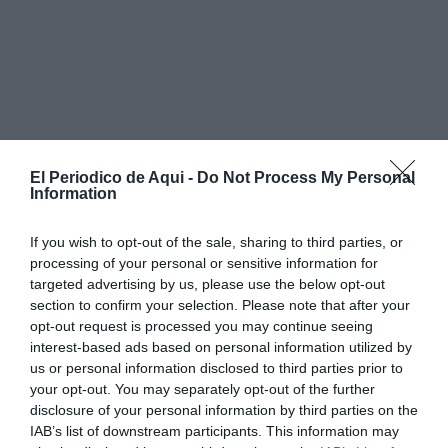
El Periodico de Aqui -
Do Not Process My Personal
Information
If you wish to opt-out of the sale, sharing to third parties, or
processing of your personal or sensitive information for
targeted advertising by us, please use the below opt-out
section to confirm your selection. Please note that after your
opt-out request is processed you may continue seeing
interest-based ads based on personal information utilized by
us or personal information disclosed to third parties prior to
your opt-out. You may separately opt-out of the further
Según han confirmado fuentes de la
Guardia Civil
a
disclosure of your personal information by third parties on the
EFE, el suceso ocurrió sobre las 18:45 horas en la
zona
IAB’s list of downstream participants. This information may