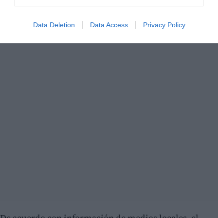
Data Deletion
Data Access
Privacy Policy
De acuerdo con información de medios locales, el