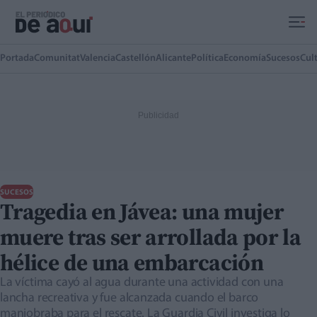
Ir al contenido principal
Portada
Comunitat
Valencia
Castellón
Alicante
Política
Economía
Sucesos
Cul
SUCESOS
Tragedia en Jávea: una mujer
muere tras ser arrollada por la
hélice de una embarcación
La víctima cayó al agua durante una actividad con una
lancha recreativa y fue alcanzada cuando el barco
maniobraba para el rescate. La Guardia Civil investiga lo