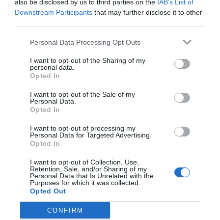
also be disclosed by us to third parties on the
IAB’s List of
de la Caleta
, a unos 400 metros de la costa, mientras la
Downstream Participants
that may further disclose it to other
víctima navegaba junto a otras personas.
third parties.
La mujer fue
trasladada hasta el puerto de Jávea
,
Personal Data Processing Opt Outs
donde los servicios sanitarios certificaron su
I want to opt-out of the Sharing of my
personal data.
fallecimiento. La Policía Judicial de la Guardia Civil
Opted In
de Altea ha asumido la
investigación
para esclarecer
I want to opt-out of the Sale of my
las circunstancias del accidente, aunque la principal
Personal Data.
Opted In
hipótesis apunta a un incidente fortuito.
I want to opt-out of processing my
Personal Data for Targeted Advertising.
Opted In
I want to opt-out of Collection, Use,
Retention, Sale, and/or Sharing of my
Personal Data that Is Unrelated with the
Purposes for which it was collected.
Opted Out
CONFIRM