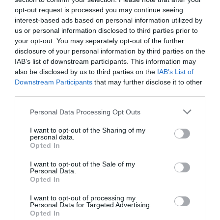
la alférez Gisbert Mira-Perceval tiene lugar al cerrar el
opt-out request is processed you may continue seeing
despliegue musulmán de este primer día de trilogía.
interest-based ads based on personal information utilized by
us or personal information disclosed to third parties prior to
Otra novedad: escuadra mixta
your opt-out. You may separately opt-out of the further
disclosure of your personal information by third parties on the
IAB’s list of downstream participants. This information may
also be disclosed by us to third parties on the
IAB’s List of
Downstream Participants
that may further disclose it to other
third parties.
Personal Data Processing Opt Outs
I want to opt-out of the Sharing of my
personal data.
Opted In
I want to opt-out of the Sale of my
Personal Data.
Opted In
I want to opt-out of processing my
Personal Data for Targeted Advertising.
Opted In