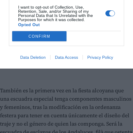
I want to opt-out of Collection, Use,
Retention, Sale, and/or Sharing of my
Personal Data that Is Unrelated with the
Purposes for which it was collected.
Opted Out
CONFIRM
Data Deletion
Data Access
Privacy Policy
También es la primera vez en la fiesta alcoyana que
una escuadra especial tenga componentes masculinos
y femeninos, tras la modificación en la ordenanza
festera para tener en cuenta únicamente el diseño del
traje y no el género de quien las componga. Será la
escuadra de esclavos de los Andaluces, filà que ostenta