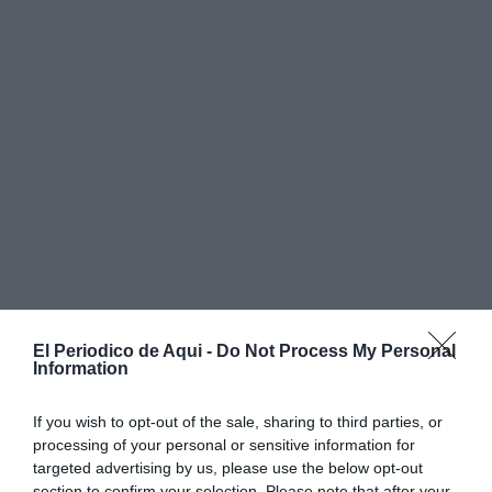
El Periodico de Aqui -
Do Not Process My Personal
Information
If you wish to opt-out of the sale, sharing to third parties, or
processing of your personal or sensitive information for
La referida novedad más destacada de 2025 a cargo de
targeted advertising by us, please use the below opt-out
section to confirm your selection. Please note that after your