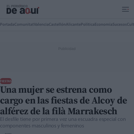
Ir al contenido principal
Portada
Comunitat
Valencia
Castellón
Alicante
Política
Economía
Sucesos
Cul
FIESTAS
Una mujer se estrena como
cargo en las fiestas de Alcoy de
alférez de la filà Marrakesch
El desfile tiene por primera vez una escuadra especial con
componentes masculinos y femeninos