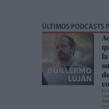
ÚLTIMOS PODCASTS 
Aq
qu
la
su
de
co
En e
con
desd
mun