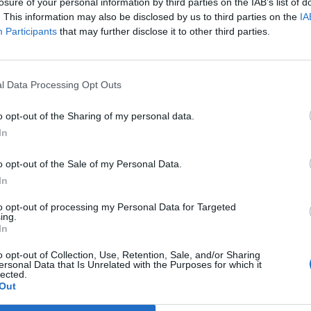
tando temas como el problemas de la importación
losure of your personal information by third parties on the IAB’s list of
rroz, la competencia desleal y la falta de
. This information may also be disclosed by us to third parties on the
IA
cultores con la Denominación de Origen (D.O).
Participants
that may further disclose it to other third parties.
l Data Processing Opt Outs
o opt-out of the Sharing of my personal data.
In
o opt-out of the Sale of my Personal Data.
In
uí Podcast #21 | L'or
to opt-out of processing my Personal Data for Targeted
ing.
ndial de la fotografia amb
In
varo Ruiz
o opt-out of Collection, Use, Retention, Sale, and/or Sharing
ersonal Data that Is Unrelated with the Purposes for which it
lected.
alencià Àlvaro Ruiz ha aconseguit la màxima
Out
inció en el "mundial" de la fotografia. La seua obra
ares' li ha valgut la medalla d'or en la World