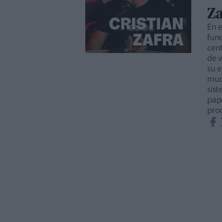
Za
En 
fun
cen
de v
su e
muc
sist
pape
pro