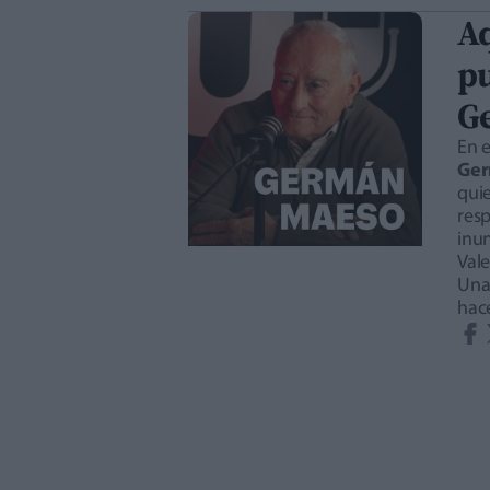
Aq
p
G
En e
Ger
qui
res
inun
Vale
Una 
hac