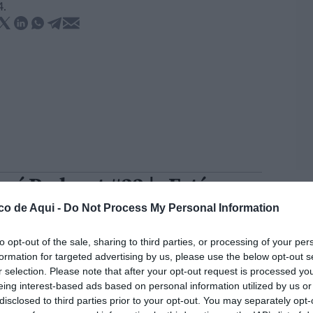
4.
uí Podcast #22 | ¿Está
sapareciendo el arroz
co de Aqui -
Do Not Process My Personal Information
lenciano? Con Javier
to opt-out of the sale, sharing to third parties, or processing of your per
atoses
formation for targeted advertising by us, please use the below opt-out s
r selection. Please note that after your opt-out request is processed y
ste capítulo de
Aquí Podcast
conversamos con
eing interest-based ads based on personal information utilized by us or
ier Matoses
, productor de arroz valenciano,
disclosed to third parties prior to your opt-out. You may separately opt-