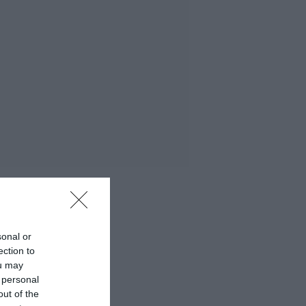
sonal or
ection to
ou may
 personal
out of the