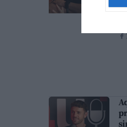
Phot
mes 
notí
proj
tant
Aq
pr
si