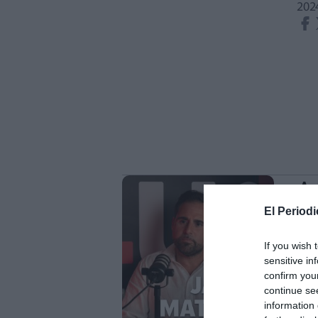
202
Aq
de
El Periodi
va
If you wish 
M
sensitive in
confirm you
En e
continue se
Jav
information 