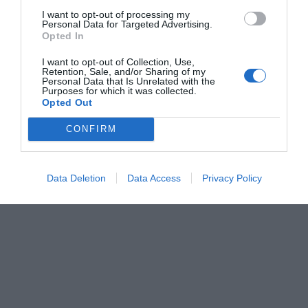
crónica informativa, podía quedar aquí sin añadir
I want to opt-out of processing my
Personal Data for Targeted Advertising.
nada más.
Opted In
I want to opt-out of Collection, Use,
Retention, Sale, and/or Sharing of my
Personal Data that Is Unrelated with the
Purposes for which it was collected.
Opted Out
CONFIRM
Data Deletion
Data Access
Privacy Policy