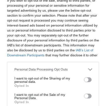
el presbítero D. José Muñoz. Se celebran fiestas a dicho
If you wish to opt-out of the sale, sharing to third parties, or
processing of your personal or sensitive information for
Cristo y santa Bárbara los días 4 y 5 de diciembre.
targeted advertising by us, please use the below opt-out
Cuenta con una ermita en honor a San Roque, y
section to confirm your selection. Please note that after your
oratorios públicos en las Masías del Espinar, Juez,
opt-out request is processed you may continue seeing
interest-based ads based on personal information utilized by
Serveret y del Carril. Existen las Cofradías del
us or personal information disclosed to third parties prior to
Santísimo Cristo de la Paz, de la Inmaculada
your opt-out. You may separately opt-out of the further
Concepción, del Corazón de Jesús y las Terceras
disclosure of your personal information by third parties on the
IAB’s list of downstream participants. This information may
Ordenes del Carmen y San Francisco. (Pág. 180)
also be disclosed by us to third parties on the
IAB’s List of
Downstream Participants
that may further disclose it to other
En tiempos antiquísimos estuvieron habitados
third parties.
estuvieron habitados estos sitios, como lo demuestra
Personal Data Processing Opt Outs
el hallazgo de restos romanos junto con algunas
monedas ibéricas, en 1916. En las partidas del término
I want to opt-out of the Sharing of my
personal data.
en Torre Seca, se han hallado también monedas
Opted In
ibéricas y en la partida de la Leña, gran abundancia de
I want to opt-out of the Sale of my
cerámica sencilla y pintada, y otros restos
Personal Data.
Opted In
arqueológicos y monedas romanas. (Pág. 181)." Esta