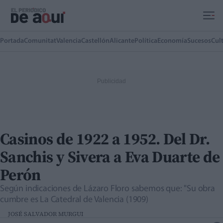
Ir al contenido principal
Portada
Comunitat
Valencia
Castellón
Alicante
Política
Economía
Sucesos
Cul
Casinos de 1922 a 1952. Del Dr.
Sanchis y Sivera a Eva Duarte de
Perón
Según indicaciones de Lázaro Floro sabemos que: "Su obra
cumbre es La Catedral de Valencia (1909)
JOSÉ SALVADOR MURGUI