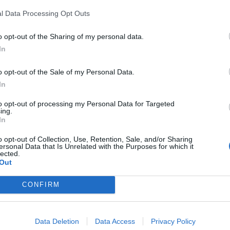
érmino municipal de
Castelló de la Plana
. El
l Data Processing Opt Outs
 el
punto kilométrico 431
en sentido
a de los vehículos que transitan por este eje
o opt-out of the Sharing of my personal data.
In
iones
o opt-out of the Sale of my Personal Data.
In
sistencias y los servicios de emergencia se
to opt-out of processing my Personal Data for Targeted
rril izquierdo
de la calzada para garantizar la
ing.
la retirada de los vehículos implicados. Esta
In
vía está generando
retenciones y circulación
o opt-out of Collection, Use, Retention, Sale, and/or Sharing
ersonal Data that Is Unrelated with the Purposes for which it
autoridades de tráfico recomiendan extremar
lected.
ue se aproximen al lugar del incidente.
Out
CONFIRM
Data Deletion
Data Access
Privacy Policy