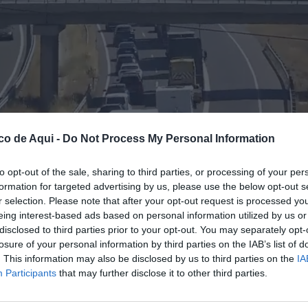
co de Aqui -
Do Not Process My Personal Information
to opt-out of the sale, sharing to third parties, or processing of your per
formation for targeted advertising by us, please use the below opt-out s
ltura de Castelló de la Plana.
//
EPDA
r selection. Please note that after your opt-out request is processed y
eing interest-based ads based on personal information utilized by us or
disclosed to third parties prior to your opt-out. You may separately opt-
losure of your personal information by third parties on the IAB’s list of
fuente preferida de Google de forma gratuita.
. This information may also be disclosed by us to third parties on the
IA
Participants
that may further disclose it to other third parties.
vocando complicaciones en el tráfico de la