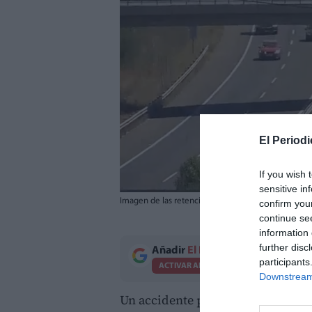
El Periodi
If you wish 
sensitive in
Imagen de las retenciones causadas en la AP-7 a la a
confirm you
continue se
information 
further disc
Añadir
El Periodico de Aquí
como 
participants
ACTIVAR AHORA
Downstream 
Un accidente por alcance está pro