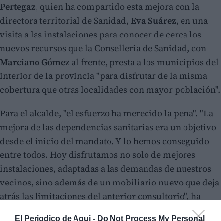
Pertegaz
, quien ha compartido esta mejora con la
directora territorial de Sanidad,
Eva Suárez
, en una
visita a las instalaciones para conocer de cerca los
nuevos recursos que la Conselleria de Sanidad, con
Marciano Gómez
al frente, presta a los municipios del
interior de la provincia "para disfrutar de la misma
cobertura que otras localidades con mayor población".
Para el alcalde, "el esfuerzo ha merecido la pena". "La
mejora de las dependencias sanitarias era un objetivo
desde el inicio del mandato. Y lo hemos conseguido
entre todos. Hoy disfrutamos no solo de mejores
instalaciones, adaptadas a las demandas de nuestros
vecinos, sino además de un mobiliario nuevo que deja
atrás las limitaciones del anterior consultorio", ha
señalado Pertegaz.
El Periodico de Aqui -
Do Not Process My Personal