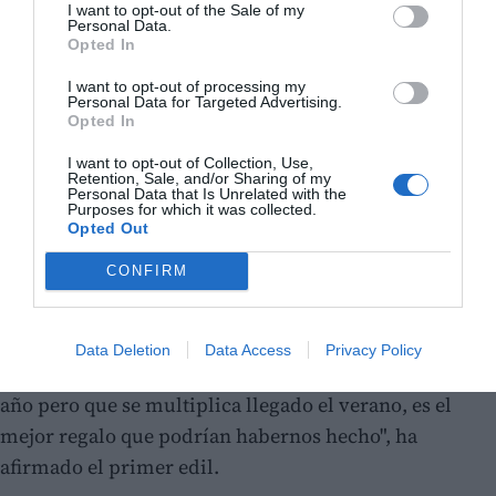
I want to opt-out of the Sale of my
Personal Data.
Opted In
I want to opt-out of processing my
Personal Data for Targeted Advertising.
Opted In
I want to opt-out of Collection, Use,
Retention, Sale, and/or Sharing of my
Personal Data that Is Unrelated with the
Purposes for which it was collected.
El nuevo consultorio, ubicado en las
antiguas
Opted Out
escuelas municipales
, entró en funcionamiento a
CONFIRM
finales del pasado mes de mayo. La pasada semana, la
Conselleria de Sanidad trasladó el nuevo
equipamiento que completa el proyecto. "Para un
Data Deletion
Data Access
Privacy Policy
pueblo que no alcanza los 300 habitantes a lo largo del
año pero que se multiplica llegado el verano, es el
mejor regalo que podrían habernos hecho", ha
afirmado el primer edil.