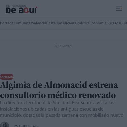
Ir al contenido principal
Portada
Comunitat
Valencia
Castellón
Alicante
Política
Economía
Sucesos
Cul
SANIDAD
Algimia de Almonacid estrena
consultorio médico renovado
La directora territorial de Sanidad, Eva Suárez, visita las
instalaciones ubicadas en las antiguas escuelas del
municipio, dotadas la pasada semana con mobiliario nuevo
EVA BELTRAN