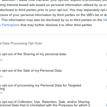
o Zonal de Inclusión y Derechos Sociales
, un
eing interest-based ads based on personal information utilized by us or
ón comunitaria
para el asesoramiento y la
disclosed to third parties prior to your opt-out. You may separately opt-
losure of your personal information by third parties on the IAB’s list of
sociales. Al acto han acudido representantes
. This information may also be disclosed by us to third parties on the
IA
marca y de diversas
entidades del tercer
Participants
that may further disclose it to other third parties.
ad,
Jessica Miravete
, que también preside el
l Data Processing Opt Outs
portancia de incorporar la voz y la
ales en un ámbito clave para la calidad de vida
o opt-out of the Sharing of my personal data.
In
 ha explicado la estructura y el
mo la periodicidad de sus sesiones, que se
o opt-out of the Sale of my Personal Data.
In
dad facilitar la
participación ciudadana
en
to opt-out of processing my Personal Data for Targeted
ing.
tegrando a administraciones, entidades
In
tión de la Mancomunidad y personas usuarias.
o opt-out of Collection, Use, Retention, Sale, and/or Sharing
álisis de las
necesidades sociales
de las 28
ersonal Data that Is Unrelated with the Purposes for which it