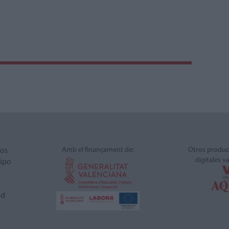
Amb el finançament de:
Otros produc
ros
digitales v
ipo
ad