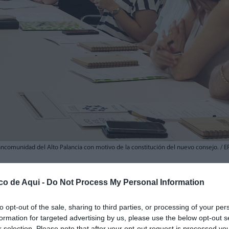
ancomunidad del Alto Palancia con motivo de la constitución del nuevo consejo. / 
co de Aqui -
Do Not Process My Personal Information
fuente preferida de Google de forma gratuita.
to opt-out of the sale, sharing to third parties, or processing of your per
formation for targeted advertising by us, please use the below opt-out s
to Palancia, en Soneja, ha acogido este
r selection. Please note that after your opt-out request is processed y