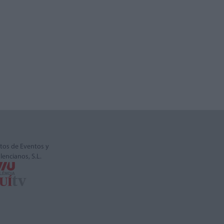
tos de Eventos y
alencianos, S.L.