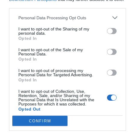
third parties.
Personal Data Processing Opt Outs
I want to opt-out of the Sharing of my
personal data.
Opted In
I want to opt-out of the Sale of my
Personal Data.
Opted In
I want to opt-out of processing my
Personal Data for Targeted Advertising.
Opted In
I want to opt-out of Collection, Use,
Retention, Sale, and/or Sharing of my
Personal Data that Is Unrelated with the
Purposes for which it was collected.
Opted Out
La concejala
Rosa María Montpeó
ha explicado que el
CONFIRM
trabajo realizado ha buscado poner a disposición de