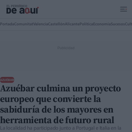
Ir al contenido principal
Portada
Comunitat
Valencia
Castellón
Alicante
Política
Economía
Sucesos
Cul
AZUÉBAR
Azuébar culmina un proyecto
europeo que convierte la
sabiduría de los mayores en
herramienta de futuro rural
La localidad ha participado junto a Portugal e Italia en la