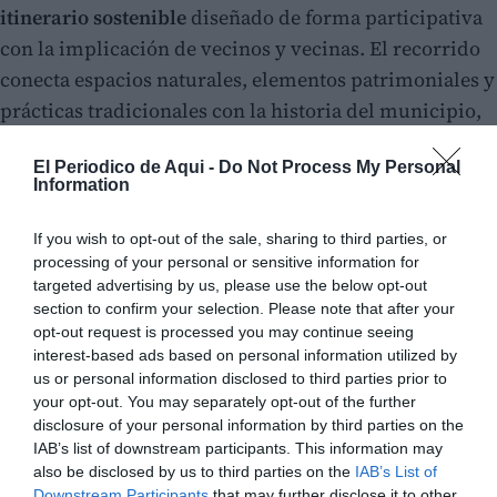
itinerario sostenible
diseñado de forma participativa
con la implicación de vecinos y vecinas. El recorrido
conecta espacios naturales, elementos patrimoniales y
prácticas tradicionales con la historia del municipio,
y se ha plasmado en un
mapa interactivo
con
siete
El Periodico de Aqui -
Do Not Process My Personal
vídeos
y
siete carteles
distribuidos por distintos
Information
puntos del pueblo.
If you wish to opt-out of the sale, sharing to third parties, or
processing of your personal or sensitive information for
targeted advertising by us, please use the below opt-out
section to confirm your selection. Please note that after your
opt-out request is processed you may continue seeing
interest-based ads based on personal information utilized by
us or personal information disclosed to third parties prior to
your opt-out. You may separately opt-out of the further
disclosure of your personal information by third parties on the
IAB’s list of downstream participants. This information may
also be disclosed by us to third parties on the
IAB’s List of
Downstream Participants
that may further disclose it to other