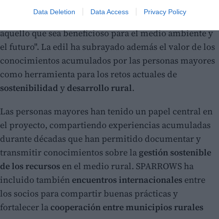
las nuevas generaciones las formas tradicionales de
Data Deletion
Data Access
Privacy Policy
producir y consumir, "de manera que puedan valorar
aquello que sea beneficioso para el medio ambiente y
el futuro". La edil ha subrayado además el valor de los
conocimientos acumulados por las personas mayores
como herramienta para los retos actuales de
sostenibilidad
y
desarrollo rural
.
Las personas mayores han tenido un papel central en
el proyecto, compartiendo experiencias acumuladas
durante décadas que han permitido documentar y
transmitir conocimientos sobre la
gestión sostenible
de los recursos
en el medio rural. SPARROWS ha
incluido también
encuentros internacionales
entre
los socios para compartir buenas prácticas y
fortalecer la
cooperación entre municipios rurales