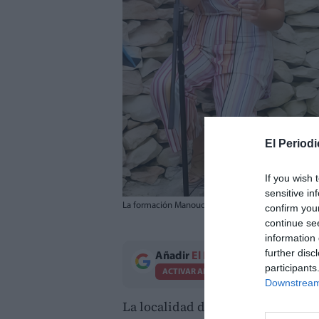
El Periodi
If you wish 
sensitive in
La formación Manouch Vermouth, que actuará el pró
confirm you
continue se
information 
further disc
Añadir
El Periodico de Aquí
como 
participants
ACTIVAR AHORA
Downstream 
La localidad de
Viver
mantiene vi