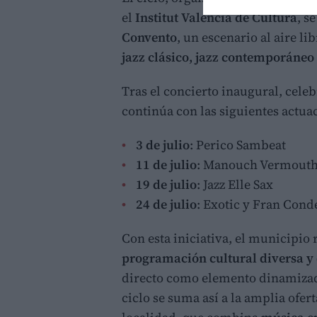
el
Institut Valencià de Cultura
, s
Convento
, un escenario al aire l
jazz clásico, jazz contemporáne
Tras el concierto inaugural, cele
continúa con las siguientes actuac
3 de julio
: Perico Sambeat
11 de julio
: Manouch Vermout
19 de julio
: Jazz Elle Sax
24 de julio
: Exotic y Fran Cond
Con esta iniciativa, el municipi
programación cultural diversa y 
directo como elemento dinamizador
ciclo se suma así a la amplia ofe