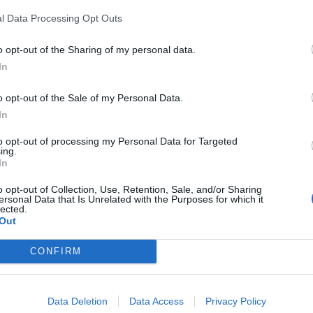
"Noches de Jazz en Viver"
, uno de los ciclos
l Data Processing Opt Outs
rogramación estival. El certamen reúne a
ma jazzístico local, comarcal, y también a
o opt-out of the Sharing of my personal data.
nacional e internacional
.
In
o opt-out of the Sale of my Personal Data.
In
to opt-out of processing my Personal Data for Targeted
ing.
In
o opt-out of Collection, Use, Retention, Sale, and/or Sharing
ersonal Data that Is Unrelated with the Purposes for which it
lected.
Out
CONFIRM
Data Deletion
Data Access
Privacy Policy
miento de Viver
, la
Generalitat Valenciana
y