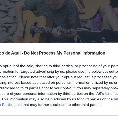
co de Aqui -
Do Not Process My Personal Information
to opt-out of the sale, sharing to third parties, or processing of your per
formation for targeted advertising by us, please use the below opt-out s
ximo 11 de julio en el ciclo Noches de Jazz en Viver. / EPDA
r selection. Please note that after your opt-out request is processed y
eing interest-based ads based on personal information utilized by us or
disclosed to third parties prior to your opt-out. You may separately opt-
losure of your personal information by third parties on the IAB’s list of
fuente preferida de Google de forma gratuita.
. This information may also be disclosed by us to third parties on the
IA
Participants
that may further disclose it to other third parties.
va su apuesta por la
música en directo
este