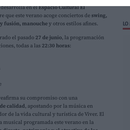
e desarrolla en el
Espacio Cultural El
ibre que este verano acoge conciertos de
swing,
o y fusión, manouche
y otros estilos afines.
LO
brado el pasado
27 de junio
, la programación
iones, todas a las
22:30 horas
:
h
e
o reafirma su compromiso con una
de calidad
, apostando por la música en
 de la vida cultural y turística de Viver. El
rta musical programada este verano en la