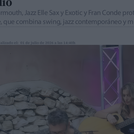
lio
mouth, Jazz Elle Sax y Exotic y Fran Conde pro
libre, que combina swing, jazz contemporáneo y
alizado el: 01 de julio de 2026 a las 14:40h