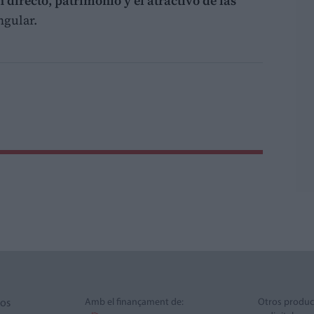
 directo, patrimonio y el atractivo de las
ngular.
Amb el finançament de:
Otros produc
ros