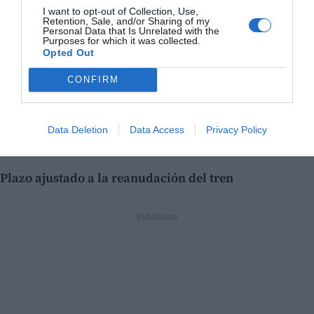
I want to opt-out of Collection, Use,
Retention, Sale, and/or Sharing of my
Personal Data that Is Unrelated with the
Purposes for which it was collected.
Opted Out
La CV-195 es el principal acceso a Caudiel y a otros
CONFIRM
municipios de las comarcas del
Alto Palancia
y el
Alto
Mijares
, sin que exista una alternativa viable en caso
de corte, de ahí el carácter de urgencia de la
Data Deletion
Data Access
Privacy Policy
intervención.
Plazo ajustado a la reanudación del tren