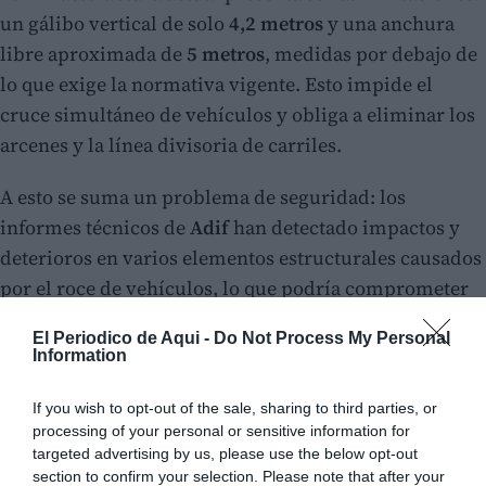
un gálibo vertical de solo
4,2 metros
y una anchura
libre aproximada de
5 metros
, medidas por debajo de
lo que exige la normativa vigente. Esto impide el
cruce simultáneo de vehículos y obliga a eliminar los
arcenes y la línea divisoria de carriles.
A esto se suma un problema de seguridad: los
informes técnicos de
Adif
han detectado impactos y
deterioros en varios elementos estructurales causados
por el roce de vehículos, lo que podría comprometer
la estabilidad del paso y afectar a la circulación de los
El Periodico de Aqui -
Do Not Process My Personal
trenes.
Information
If you wish to opt-out of the sale, sharing to third parties, or
processing of your personal or sensitive information for
targeted advertising by us, please use the below opt-out
section to confirm your selection. Please note that after your