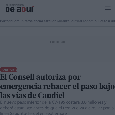
Ir al contenido principal
Portada
Comunitat
Valencia
Castellón
Alicante
Política
Economía
Sucesos
Cul
TRANSPORTE
El Consell autoriza por
emergencia rehacer el paso bajo
las vías de Caudiel
El nuevo paso inferior de la CV-195 costará 3,8 millones y
deberá estar listo antes de que el tren vuelva a circular por la
línea Sagunto-Teruel en septiembre