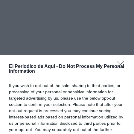
El Periodico de Aqui -
Do Not Process My Personal
Information
Esta inversión ha sidoposible gracias a la subvención
If you wish to opt-out of the sale, sharing to third parties, or
processing of your personal or sensitive information for
de la Consellería de Educación, Cultura yDeporte en la
targeted advertising by us, please use the below opt-out
línea de ayudas a museos y colecciones
section to confirm your selection. Please note that after your
museográficas.
opt-out request is processed you may continue seeing
interest-based ads based on personal information utilized by
La inversión total haascendido a 12.000€ siendo la
us or personal information disclosed to third parties prior to
your opt-out. You may separately opt-out of the further
subvención obtenida de 9.660€. Además de