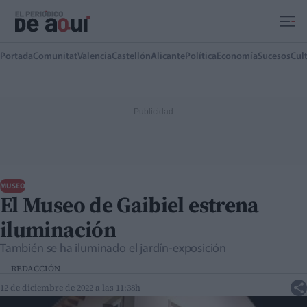
Ir al contenido principal
Portada
Comunitat
Valencia
Castellón
Alicante
Política
Economía
Sucesos
Cul
MUSEO
El Museo de Gaibiel estrena
iluminación
También se ha iluminado el jardín-exposición
REDACCIÓN
12 de diciembre de 2022 a las 11:38h