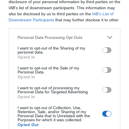
disclosure of your personal information by third parties on the
lailuminación, esta subvención ha permitido la
IAB’s list of downstream participants. This information may
adquisición de un escáner paradigitalizar fotografías y
also be disclosed by us to third parties on the
IAB’s List of
Downstream Participants
that may further disclose it to other
documentos antiguos y también un ordenador
third parties.
portátilpara realizar estos trabajos. En temporada
Personal Data Processing Opt Outs
baja, el encendido será de 19h a 22hde viernes a
domingo.
I want to opt-out of the Sharing of my
personal data.
Opted In
I want to opt-out of the Sale of my
Personal Data.
Opted In
I want to opt-out of processing my
Personal Data for Targeted Advertising.
Opted In
I want to opt-out of Collection, Use,
Retention, Sale, and/or Sharing of my
Personal Data that Is Unrelated with the
Purposes for which it was collected.
Opted Out