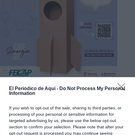
XI Concurso FECAP Emprende
El Periodico de Aqui -
Do Not Process My Personal
El concurso, enmarcado en el proyecto
SinergiaCrece
Information
FECAP,
está dirigido a cualquier emprendedor o
empresa, independientemente de su domicilio
If you wish to opt-out of the sale, sharing to third parties, or
processing of your personal or sensitive information for
jurídico, siempre que el proyecto tenga su
targeted advertising by us, please use the below opt-out
implantación en alguno de los municipios de las dos
section to confirm your selection. Please note that after your
comarcas. Se admiten tanto iniciativas que ya hayan
opt-out request is processed you may continue seeing