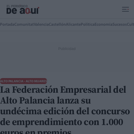
Ir al contenido principal
Portada
Comunitat
Valencia
Castellón
Alicante
Política
Economía
Sucesos
Cul
ALTO PALANCIA - ALTO MIJARES
La Federación Empresarial del
Alto Palancia lanza su
undécima edición del concurso
de emprendimiento con 1.000
euros en premios