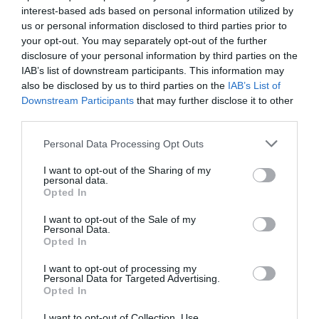
interest-based ads based on personal information utilized by
iniciado su actividad desde el
1 de enero de 2025
us or personal information disclosed to third parties prior to
como proyectos que aún estén en
fase de idea
.
your opt-out. You may separately opt-out of the further
disclosure of your personal information by third parties on the
Los proyectos serán evaluados por un jurado
IAB’s list of downstream participants. This information may
also be disclosed by us to third parties on the
IAB’s List of
atendiendo a cuatro criterios:
viabilidad técnica,
Downstream Participants
that may further disclose it to other
económica y financiera;
responsabilidad social
, con
third parties.
especial atención a la creación de empleo y la
Personal Data Processing Opt Outs
cobertura de necesidades locales;
impacto
medioambiental
y desarrollo endógeno del territorio;
I want to opt-out of the Sharing of my
personal data.
y
originalidad e innovación
respecto a la oferta
Opted In
existente en la comarca. Cada criterio se puntúa en
I want to opt-out of the Sale of my
una escala del 1 al 10.
Personal Data.
Opted In
I want to opt-out of processing my
Personal Data for Targeted Advertising.
Opted In
I want to opt-out of Collection, Use,