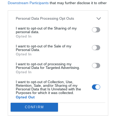
Downstream Participants
that may further disclose it to other
los trabajos desde la calle San Miguel (a la altura de
third parties.
Cueva Santa) en dirección a la calle Ramón y Cajal,
Personal Data Processing Opt Outs
una modificación respecto al recorrido previsto
inicialmente en el bando anterior.
I want to opt-out of the Sharing of my
personal data.
Opted In
El motivo de este cambio responde a la necesidad de
facilitar la entrada y salida de vehículos pesados por
I want to opt-out of the Sale of my
Personal Data.
la calle Ramón y Cajal, evitando así el tránsito sobre
Opted In
las calles que han sido recientemente repavimentadas
I want to opt-out of processing my
Personal Data for Targeted Advertising.
y garantizando una mayor conservación del
Opted In
pavimento.
I want to opt-out of Collection, Use,
Retention, Sale, and/or Sharing of my
Personal Data that Is Unrelated with the
Purposes for which it was collected.
Opted Out
CONFIRM