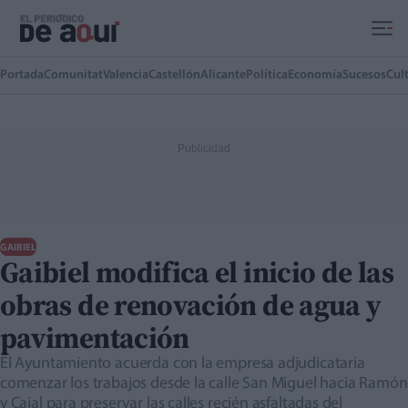
Ir al contenido principal
Portada
Comunitat
Valencia
Castellón
Alicante
Política
Economía
Sucesos
Cul
GAIBIEL
Gaibiel modifica el inicio de las
obras de renovación de agua y
pavimentación
El Ayuntamiento acuerda con la empresa adjudicataria
comenzar los trabajos desde la calle San Miguel hacia Ramón
y Cajal para preservar las calles recién asfaltadas del