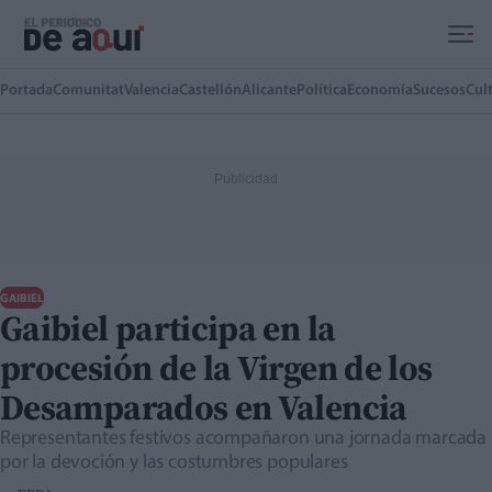
Ir al contenido principal
Portada
Comunitat
Valencia
Castellón
Alicante
Política
Economía
Sucesos
Cul
GAIBIEL
Gaibiel participa en la
procesión de la Virgen de los
Desamparados en Valencia
Representantes festivos acompañaron una jornada marcada
por la devoción y las costumbres populares