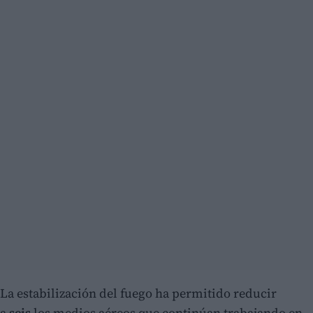
La estabilización del fuego ha permitido reducir
a
seis
los medios aéreos que continúan trabajando en