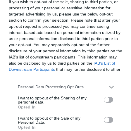
If you wish to opt-out of the sale, sharing to third parties, or
processing of your personal or sensitive information for
targeted advertising by us, please use the below opt-out
section to confirm your selection. Please note that after your
opt-out request is processed you may continue seeing
interest-based ads based on personal information utilized by
us or personal information disclosed to third parties prior to
your opt-out. You may separately opt-out of the further
disclosure of your personal information by third parties on the
IAB’s list of downstream participants. This information may
also be disclosed by us to third parties on the
IAB’s List of
Downstream Participants
that may further disclose it to other
third parties.
Personal Data Processing Opt Outs
Imagen de archivo de las tareas de extinción de un incendio forestal. / EFE-
Consorcio de Bomberos Diputación de Castellón
I want to opt-out of the Sharing of my
personal data.
Los evacuados, sin fecha de regreso
Opted In
El desalojo preventivo del domingo afectó a unas
500
I want to opt-out of the Sale of my
Personal Data.
personas
de Azuébar. Al tratarse de un municipio
Opted In