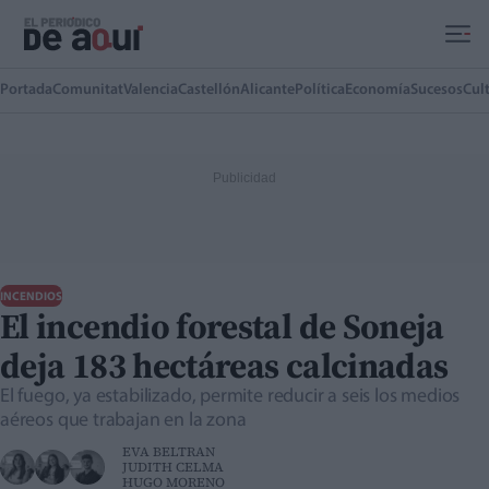
Ir al contenido principal
Portada
Comunitat
Valencia
Castellón
Alicante
Política
Economía
Sucesos
Cul
INCENDIOS
El incendio forestal de Soneja
deja 183 hectáreas calcinadas
El fuego, ya estabilizado, permite reducir a seis los medios
aéreos que trabajan en la zona
EVA BELTRAN
JUDITH CELMA
HUGO MORENO