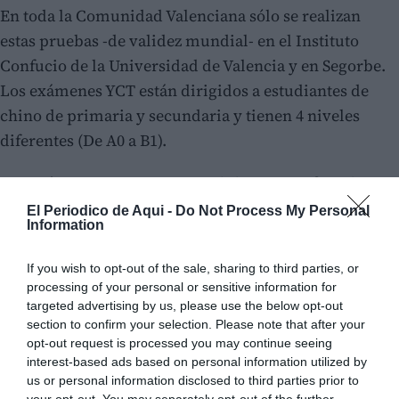
En toda la Comunidad Valenciana sólo se realizan
estas pruebas -de validez mundial- en el Instituto
Confucio de la Universidad de Valencia y en Segorbe.
Los exámenes YCT están dirigidos a estudiantes de
chino de primaria y secundaria y tienen 4 niveles
diferentes (De A0 a B1).
Los exámenes HSK son para adultos y certifican las
destrezas de comprensión oral, comprensión escrita,
El Periodico de Aqui -
Do Not Process My Personal
Information
escritura y expresión oral en 6 niveles diferentes (de
A1 a C2). Las pruebas HSKK califican específicamente
If you wish to opt-out of the sale, sharing to third parties, or
la expresión oral en chino y tienen tres niveles
processing of your personal or sensitive information for
(básico, intermedio y avanzado)
targeted advertising by us, please use the below opt-out
section to confirm your selection. Please note that after your
opt-out request is processed you may continue seeing
interest-based ads based on personal information utilized by
us or personal information disclosed to third parties prior to