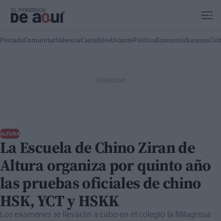
Ir al contenido principal
Portada
Comunitat
Valencia
Castellón
Alicante
Política
Economía
Sucesos
Cul
ALTURA
La Escuela de Chino Ziran de
Altura organiza por quinto año
las pruebas oficiales de chino
HSK, YCT y HSKK
Los examenes se llevarán a cabo en el colegio la Milagrosa