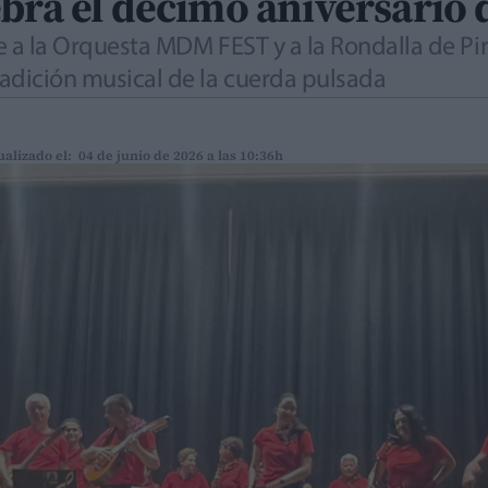
ebra el décimo aniversari
úne a la Orquesta MDM FEST y a la Rondalla de P
tradición musical de la cuerda pulsada
ualizado el: 04 de junio de 2026 a las 10:36h