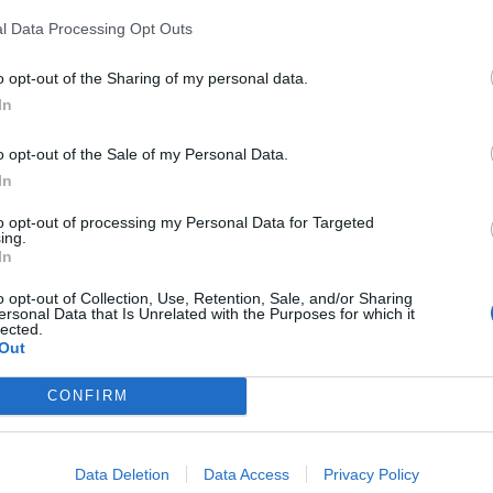
tival Internacional de Cuerda Pulsada
que
l Data Processing Opt Outs
r castellonense su sede y su razón de ser. El
io a dos formaciones representativas de este
o opt-out of the Sharing of my personal data.
o la batuta de Maryla Díaz Rodríguez, y la
In
dirigida por Diego Gámiz.
o opt-out of the Sale of my Personal Data.
In
nvivencia en torno a un repertorio de cuerda
el festival lleva una década defendiendo y
to opt-out of processing my Personal Data for Targeted
ing.
ras locales. El concierto sirvió también para
In
de ambas agrupaciones y de sus directores,
o opt-out of Collection, Use, Retention, Sale, and/or Sharing
compatibiliza la dirección de la rondalla con
ersonal Data that Is Unrelated with the Purposes for which it
lected.
al de Montanejos
, ejerciendo así un papel
Out
ión de este patrimonio sonoro en el
CONFIRM
ión, el MDM FEST se consolida como
Data Deletion
Data Access
Privacy Policy
l en la difusión de la música de cuerda