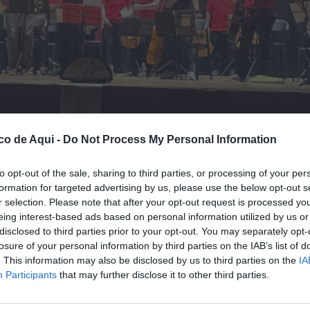
co de Aqui -
Do Not Process My Personal Information
to opt-out of the sale, sharing to third parties, or processing of your per
formation for targeted advertising by us, please use the below opt-out s
ierto celebrado en Montanejos por el décimo aniversario del Festival Internacional
r selection. Please note that after your opt-out request is processed y
eing interest-based ads based on personal information utilized by us or
disclosed to third parties prior to your opt-out. You may separately opt-
losure of your personal information by third parties on the IAB’s list of
fuente preferida de Google de forma gratuita.
. This information may also be disclosed by us to third parties on the
IA
Participants
that may further disclose it to other third parties.
celebración musical con motivo del
décimo