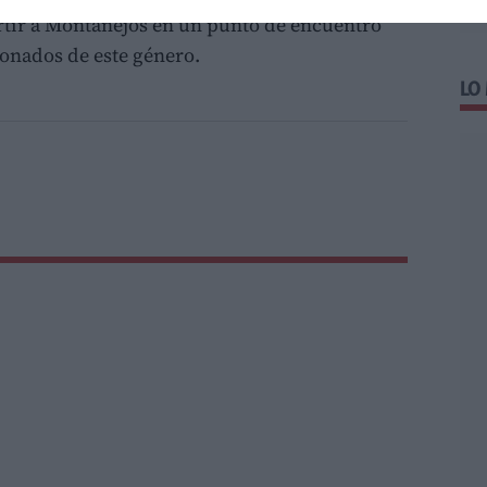
tir a Montanejos en un punto de encuentro
onados de este género.
LO