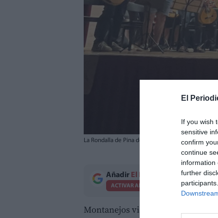
El Periodi
If you wish 
sensitive in
La Rondalla de Pina de Montalgrao, durante el conc
confirm you
continue se
information 
further disc
Añadir
El Periodico de Aquí
como 
participants
ACTIVAR AHORA
Downstream 
Montanejos vivió una jornada de 