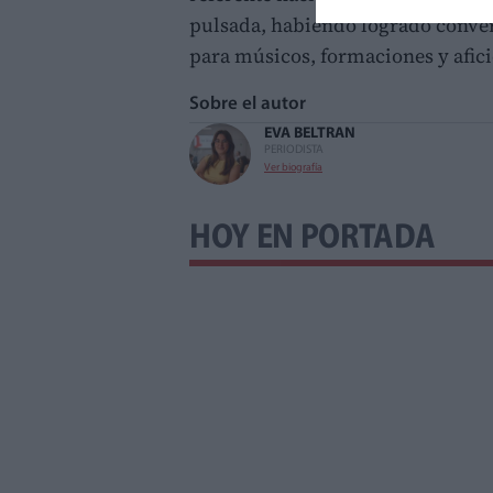
pulsada, habiendo logrado conver
para músicos, formaciones y afici
Sobre el autor
EVA BELTRAN
PERIODISTA
Ver biografía
HOY EN PORTADA