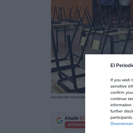
El Periodi
If you wish 
sensitive in
confirm you
Vecinos del municipio durante la visita a las nueva
continue se
information 
further disc
participants
Añadir
El Periodico de Aquí
como 
Downstream 
ACTIVAR AHORA