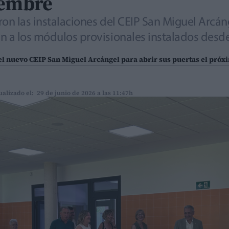
iembre
ron las instalaciones del CEIP San Miguel Arcán
in a los módulos provisionales instalados desd
el nuevo CEIP San Miguel Arcángel para abrir sus puertas el próx
ualizado el: 29 de junio de 2026 a las 11:47h