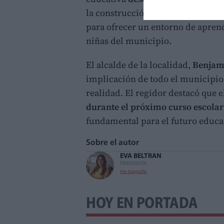
la construcción de las nuevas inst
para ofrecer un entorno de apren
niñas del municipio.
El alcalde de la localidad,
Benjam
implicación de todo el municipio
realidad. El regidor destacó que 
durante el próximo curso escolar
fundamental para el futuro educat
Sobre el autor
EVA BELTRAN
PERIODISTA
Ver biografía
HOY EN PORTADA