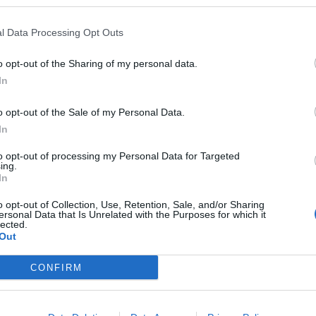
de junio una jornada histórica con la apertura
guel Arcángel
, una cita que congregó a
l Data Processing Opt Outs
deseosos de conocer de primera mano las
o opt-out of the Sharing of my personal data.
del municipio.
In
o el mobiliario preparado
para entrar en
o opt-out of the Sale of my Personal Data.
tiembre
, coincidiendo con el inicio del
In
 asistieron
la corporación municipal al
to opt-out of processing my Personal Data for Targeted
erentes administraciones y
alcaldes de
ing.
In
on acompañar a la localidad en una jornada
 para hacer realidad este proyecto.
o opt-out of Collection, Use, Retention, Sale, and/or Sharing
ersonal Data that Is Unrelated with the Purposes for which it
lected.
Out
s
CONFIRM
legio supondrá el fin de los
módulos
ado de Soneja ha desarrollado su actividad
que se
demolió el antiguo colegio
para iniciar