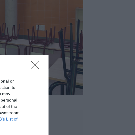
sonal or
ection to
ou may
 personal
out of the
 downstream
B’s List of