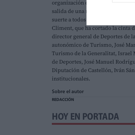
organización de la prueba por h
salida de una muestra de tal im
suerte a todos los deportistas", h
Climent, que ha cortado la cinta d
director general de Deportes de la
autonómico de Turismo, José Man
Turismo de la Generalitat, Israel
de Deportes, José Manuel Rodrígue
Diputación de Castellón, Iván Sán
institucionales.
Sobre el autor
REDACCIÓN
HOY EN PORTADA