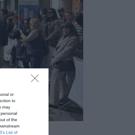
sonal or
ection to
ou may
 personal
out of the
 downstream
B’s List of