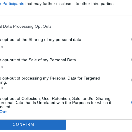
Participants
that may further disclose it to other third parties.
fuente preferida de Google de forma gratuita.
l Data Processing Opt Outs
ugar de encuentro donde se ha preparado
 Volta a la Comunitat Valenciana-Gran Premi
o opt-out of the Sharing of my personal data.
In
ha sido punto de partida de la primera de las
o opt-out of the Sale of my Personal Data.
In
clista recorre 600,5 kilómetros y durará hasta
 Marina de València, con una etapa en
to opt-out of processing my Personal Data for Targeted
ing.
n Valencia.
La primera etapa, con recorrido de
In
 160 kilómetros con un único alto puntuable
o opt-out of Collection, Use, Retention, Sale, and/or Sharing
ersonal Data that Is Unrelated with the Purposes for which it
 kilómetros de la meta).
lected.
Out
n evento deportivo en el corazón de nuestra
CONFIRM
. Reiteramos el agradecimiento a la