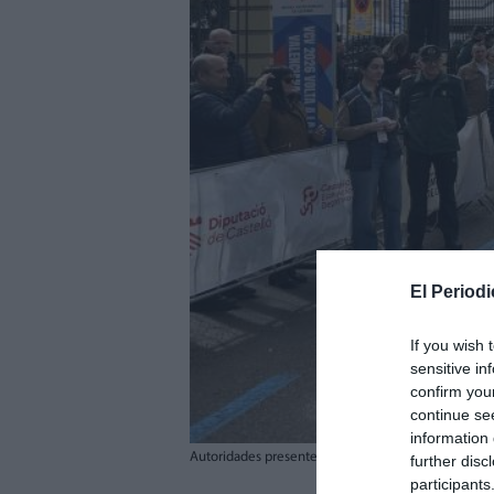
El Periodi
If you wish 
sensitive in
confirm you
continue se
information 
Autoridades presentes en la prueba. EPDA
further disc
participants