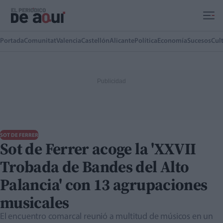
Ir al contenido principal
Portada
Comunitat
Valencia
Castellón
Alicante
Política
Economía
Sucesos
Cul
SOT DE FERRER
Sot de Ferrer acoge la 'XXVII
Trobada de Bandes del Alto
Palancia' con 13 agrupaciones
musicales
El encuentro comarcal reunió a multitud de músicos en un