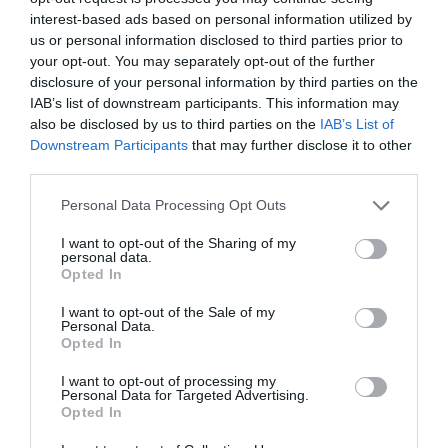
el Ayuntamiento y continuó a las 18:30 horas con el
interest-based ads based on personal information utilized by
desfile de bandas desde el edificio de La Hermandad
us or personal information disclosed to third parties prior to
hasta el cruce entre la calle Purísima y la calle Soneja.
your opt-out. You may separately opt-out of the further
En el recorrido participaron las 13 agrupaciones
disclosure of your personal information by third parties on the
IAB’s list of downstream participants. This information may
presentes en el evento.
also be disclosed by us to third parties on the
IAB’s List of
Downstream Participants
that may further disclose it to other
Participaron la Sociedad Musical de Geldo, la
third parties.
Agrupación Músico-Cultural Virgen de Loreto de
Personal Data Processing Opt Outs
Bejís, la Unión Musical Santa Cecilia de Viver, la
Sociedad Musical de Segorbe, la Unión Musical de
I want to opt-out of the Sharing of my
personal data.
Caudiel y la Sociedad Unión Musical de Azuébar.
Opted In
I want to opt-out of the Sale of my
Personal Data.
Opted In
I want to opt-out of processing my
Personal Data for Targeted Advertising.
Opted In