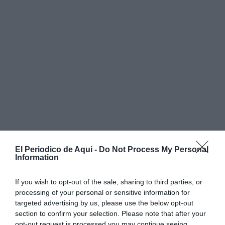
El Periodico de Aqui -
Do Not Process My Personal
Information
If you wish to opt-out of the sale, sharing to third parties, or
processing of your personal or sensitive information for
targeted advertising by us, please use the below opt-out
La jornada comenzó con la recepción de invitados en
section to confirm your selection. Please note that after your
opt-out request is processed you may continue seeing