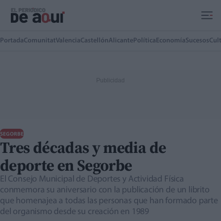
Ir al contenido principal
Portada
Comunitat
Valencia
Castellón
Alicante
Política
Economía
Sucesos
Cul
SEGORBE
Tres décadas y media de
deporte en Segorbe
El Consejo Municipal de Deportes y Actividad Física
conmemora su aniversario con la publicación de un librito
que homenajea a todas las personas que han formado parte
del organismo desde su creación en 1989