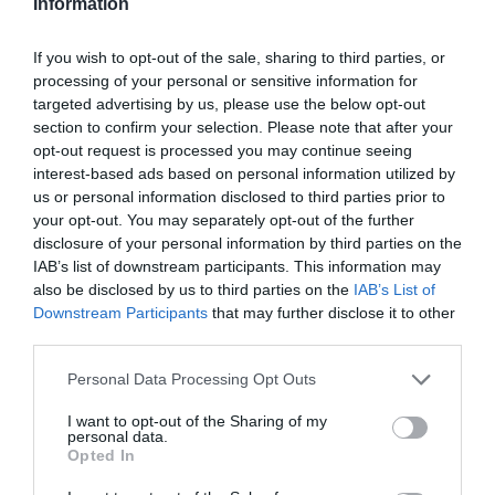
Information
If you wish to opt-out of the sale, sharing to third parties, or
processing of your personal or sensitive information for
targeted advertising by us, please use the below opt-out
La
concejala de Deportes, Estefanía Sales
, ha
section to confirm your selection. Please note that after your
destacado que "a lo largo de estos 35 años, este órgano
opt-out request is processed you may continue seeing
interest-based ads based on personal information utilized by
ha sido una pieza clave en el impulso, la promoción y
us or personal information disclosed to third parties prior to
la consolidación del deporte en Segorbe, sabiendo
your opt-out. You may separately opt-out of the further
adaptarse a los nuevos tiempos y evolucionando junto
disclosure of your personal information by third parties on the
IAB’s list of downstream participants. This information may
a la sociedad". Tanto Sales como la
alcaldesa, M.ª
also be disclosed by us to third parties on the
IAB’s List of
Carmen Climent
, han trasladado su agradecimiento a
Downstream Participants
that may further disclose it to other
todas las personas que han integrado y conforman
third parties.
actualmente el consejo, así como al apoyo del
Personal Data Processing Opt Outs
consistorio a la
actividad física
y los
hábitos
I want to opt-out of the Sharing of my
saludables
en el municipio.
personal data.
Opted In
La vinculación de Segorbe con la
práctica deportiva