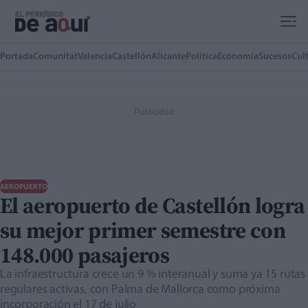
Ir al contenido principal
Portada
Comunitat
Valencia
Castellón
Alicante
Política
Economía
Sucesos
Cul
AEROPUERTO
El aeropuerto de Castellón logra
su mejor primer semestre con
148.000 pasajeros
La infraestructura crece un 9 % interanual y suma ya 15 rutas
regulares activas, con Palma de Mallorca como próxima
incorporación el 17 de julio