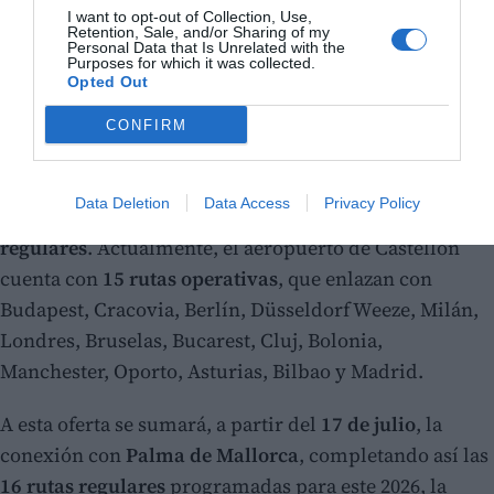
I want to opt-out of Collection, Use,
Retention, Sale, and/or Sharing of my
Personal Data that Is Unrelated with the
Purposes for which it was collected.
Opted Out
CONFIRM
Quince rutas regulares operativas
El crecimiento en el número de pasajeros va de la
Data Deletion
Data Access
Privacy Policy
mano de la
progresiva activación de las conexiones
regulares
. Actualmente, el aeropuerto de Castellón
cuenta con
15 rutas operativas
, que enlazan con
Budapest, Cracovia, Berlín, Düsseldorf Weeze, Milán,
Londres, Bruselas, Bucarest, Cluj, Bolonia,
Manchester, Oporto, Asturias, Bilbao y Madrid.
A esta oferta se sumará, a partir del
17 de julio
, la
conexión con
Palma de Mallorca
, completando así las
16 rutas regulares
programadas para este 2026, la