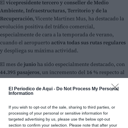
El
vicepresidente tercero y conseller de Medio
Ambiente, Infraestructuras, Territorio y de la
Recuperación
, Vicente Martínez Mus, ha destacado la
evolución positiva del tráfico comercial,
especialmente de cara a la temporada de verano,
cuando el aeropuerto
activa todas sus rutas regulares
y despliega su máxima actividad.
El mes de
junio
ha sido especialmente destacado, con
44.395 pasajeros
, un incremento del
16 %
respecto al
mismo mes de 2025. Esta cifra convierte a junio en la
segunda mejor marca mensual
de la historia del
El Periodico de Aqui -
Do Not Process My Personal
Information
aeropuerto, únicamente superada por la registrada en
agosto del año pasado.
If you wish to opt-out of the sale, sharing to third parties, or
processing of your personal or sensitive information for
targeted advertising by us, please use the below opt-out
section to confirm your selection. Please note that after your