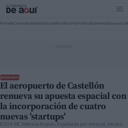
Ir al contenido principal
Portada
Comunitat
Valencia
Castellón
Alicante
Política
Economía
Sucesos
Cul
AEROPUERTO
El aeropuerto de Castellón
renueva su apuesta espacial con
la incorporación de cuatro
nuevas 'startups'
El ESA BIC Valencia Region, impulsado por Aerocas, iniciará