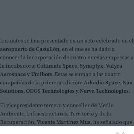
Los datos se han presentado en un acto celebrado en el
aeropuerto de Castellón
, en el que se ha dado a
conocer la incorporación de cuatro nuevas empresas a
la incubadora:
Collimate Space, Synaptyx, Valyra
Aerospace y Umibots
. Estas se suman a las cuatro
compañías de la primera edición:
Arkadia Space, Nax
Solutions, ODOS Technologies y Nerva Technologies
.
El vicepresidente tercero y conseller de Medio
Ambiente, Infraestructuras, Territorio y de la
Recuperación,
Vicente Martínez Mus
, ha señalado que
el proyecto "representa la apuesta estratégica de la