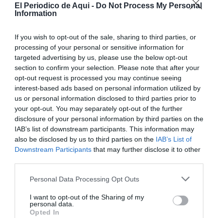
El Periodico de Aqui -
Do Not Process My Personal
Generalitat por situar a la Comunitat Valenciana en la
Information
primera línea de la nueva economía espacial europea".
Según el conseller, se trata de iniciativas que "generan
If you wish to opt-out of the sale, sharing to third parties, or
empleo de calidad", "atraen inversión" y "fortalecen
processing of your personal or sensitive information for
targeted advertising by us, please use the below opt-out
nuestro tejido productivo".
section to confirm your selection. Please note that after your
opt-out request is processed you may continue seeing
interest-based ads based on personal information utilized by
us or personal information disclosed to third parties prior to
your opt-out. You may separately opt-out of the further
disclosure of your personal information by third parties on the
IAB’s list of downstream participants. This information may
also be disclosed by us to third parties on the
IAB’s List of
Downstream Participants
that may further disclose it to other
third parties.
Personal Data Processing Opt Outs
I want to opt-out of the Sharing of my
personal data.
Opted In