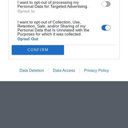
I want to opt-out of processing my
que los galardones son un reconocimiento explícito al
Personal Data for Targeted Advertising.
Opted In
esfuerzo diario de la comunidad portuaria, a su
capacidad de adaptación tecnológica y a su
I want to opt-out of Collection, Use,
Retention, Sale, and/or Sharing of my
compromiso con la sociedad castellonense.
Personal Data that Is Unrelated with the
Purposes for which it was collected.
Opted Out
CONFIRM
Data Deletion
Data Access
Privacy Policy