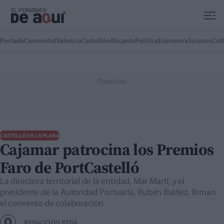
Ir al contenido principal
Portada
Comunitat
Valencia
Castellón
Alicante
Política
Economía
Sucesos
Cul
CASTELLÓ DE LA PLANA
Cajamar patrocina los Premios
Faro de PortCastelló
La directora territorial de la entidad, Mar Martí, y el
presidente de la Autoridad Portuaria, Rubén Ibáñez, firman
el convenio de colaboración
REDACCIÓN EPDA