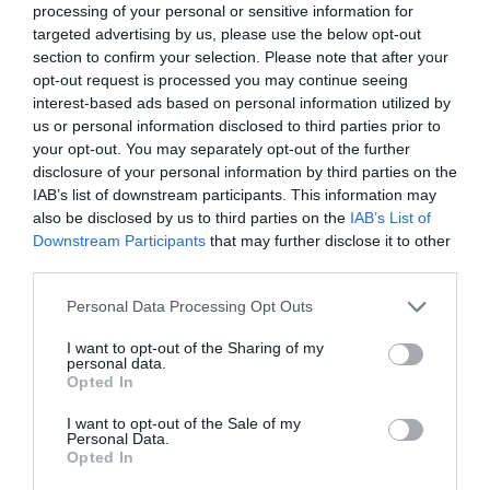
processing of your personal or sensitive information for
targeted advertising by us, please use the below opt-out
section to confirm your selection. Please note that after your
opt-out request is processed you may continue seeing
La directora territorial de Cajamar en Castellón, Mar
interest-based ads based on personal information utilized by
Martí y el presidente de PortCastelló, Rubén Ibáñez,
us or personal information disclosed to third parties prior to
your opt-out. You may separately opt-out of the further
han firmado el convenio de colaboración. Martí ha
disclosure of your personal information by third parties on the
afirmado que “este acuerdo nos permite incorporar a
IAB’s list of downstream participants. This information may
Cajamar a los Premios Faro, unos galardones con una
also be disclosed by us to third parties on the
IAB’s List of
Downstream Participants
that may further disclose it to other
trayectoria y un prestigio consolidados que se han
third parties.
convertido en un referente económico, social y
cultural en la provincia de Castellón”.
Personal Data Processing Opt Outs
I want to opt-out of the Sharing of my
Por su parte, Rubén Ibáñez ha puesto en valor el
personal data.
Opted In
compromiso de las organizaciones que hacen posible
estos premios, “y especialmente a Cajamar, a quien
I want to opt-out of the Sale of my
Personal Data.
incorporamos como patrocinador con la firma de este
Opted In
convenio”. El presidente de PortCastelló ha destacado