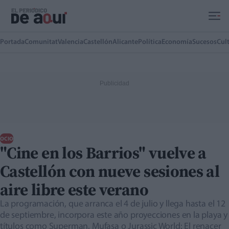
Ir al contenido principal
Portada
Comunitat
Valencia
Castellón
Alicante
Política
Economía
Sucesos
Cul
OCIO
"Cine en los Barrios" vuelve a
Castellón con nueve sesiones al
aire libre este verano
La programación, que arranca el 4 de julio y llega hasta el 12
de septiembre, incorpora este año proyecciones en la playa y
títulos como Superman, Mufasa o Jurassic World: El renacer