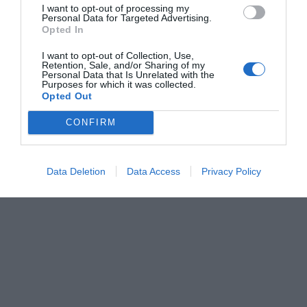
mientras que el
25 de julio
vuelve el Parque Litoral
I want to opt-out of processing my
con
Voy a Pasármelo Mejor
. El
8 de agosto
, La Caseta de
Personal Data for Targeted Advertising.
Opted In
la Marjalería proyectará
Mufasa: El Rey León
; el
22 de
agosto
, de nuevo el Parque Litoral con
El Casoplón
; y el
I want to opt-out of Collection, Use,
Retention, Sale, and/or Sharing of my
ciclo cerrará el
12 de septiembre
en el barrio de San
Personal Data that Is Unrelated with the
Purposes for which it was collected.
Lorenzo con
Voy a Pasármelo Mejor
.
Opted Out
CONFIRM
Data Deletion
Data Access
Privacy Policy