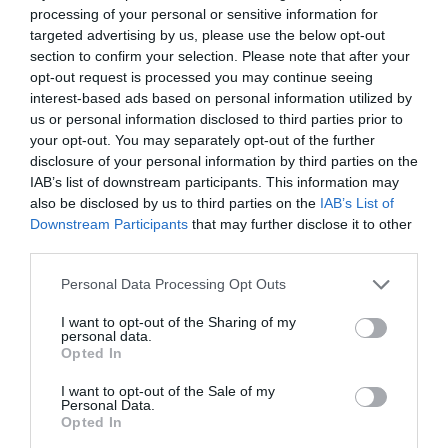
processing of your personal or sensitive information for
El concejal Paco Cabañero ha destacado el éxito de la
targeted advertising by us, please use the below opt-out
section to confirm your selection. Please note that after your
primera edición, en la que "cientos de vecinos y
opt-out request is processed you may continue seeing
vecinas participaron en las sesiones", y ha subrayado
interest-based ads based on personal information utilized by
que este año la programación se amplía e incorpora
us or personal information disclosed to third parties prior to
your opt-out. You may separately opt-out of the further
como novedad proyecciones en el Parque Litoral del
disclosure of your personal information by third parties on the
Grao, con el objetivo de alcanzar a un público más
IAB’s list of downstream participants. This information may
amplio durante los meses de verano.
also be disclosed by us to third parties on the
IAB’s List of
Downstream Participants
that may further disclose it to other
third parties.
La programación arranca el
4 de julio
en el Raval
Universitari con
Paddington: Aventura en la Selva
, título
Personal Data Processing Opt Outs
que también se proyectará el
10 de julio
en el Bulevar
I want to opt-out of the Sharing of my
Blasco Ibáñez. El
11 de julio
le toca el turno al Parque
personal data.
Opted In
Litoral con
Jurassic World: El Renacer
, seguido del
17 de
julio
en Penyeta Roja con
Superman
. El
24 de julio
, el
I want to opt-out of the Sale of my
Personal Data.
barrio de Perpetuo Socorro acogerá
Coartadas
,
Opted In