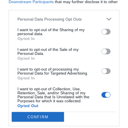
Downstream Participants
that may further disclose it to other
lamentado que “esta situación está afectando
third parties.
directamente a su aprendizaje y al cumplimiento de
los objetivos docentes establecidos para cada
Personal Data Processing Opt Outs
especialidad”.
I want to opt-out of the Sharing of my
personal data.
Opted In
Así, desde el sindicato han recordado que la medida
afecta a residentes de diferentes especialidades,
I want to opt-out of the Sale of my
Personal Data.
incluidas algunas cuya actividad habitual no se
Opted In
desarrolla en las puertas de Urgencias. En este
I want to opt-out of processing my
sentido, advierte de que los MIR no están
Personal Data for Targeted Advertising.
Opted In
completando sus rotaciones previstas en servicios
como Cardiología, Traumatología o Rehabilitación,
I want to opt-out of Collection, Use,
Retention, Sale, and/or Sharing of my
entre otros, con el perjuicio que ello conlleva para
Personal Data that Is Unrelated with the
Purposes for which it was collected.
ellos.
Opted Out
CONFIRM