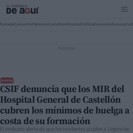
Ir al contenido principal
Portada
Comunitat
Valencia
Castellón
Alicante
Política
Economía
Sucesos
Cul
SANIDAD
CSIF denuncia que los MIR del
Hospital General de Castellón
cubren los mínimos de huelga a
costa de su formación
El sindicato alerta de que los residentes acuden a Urgencias