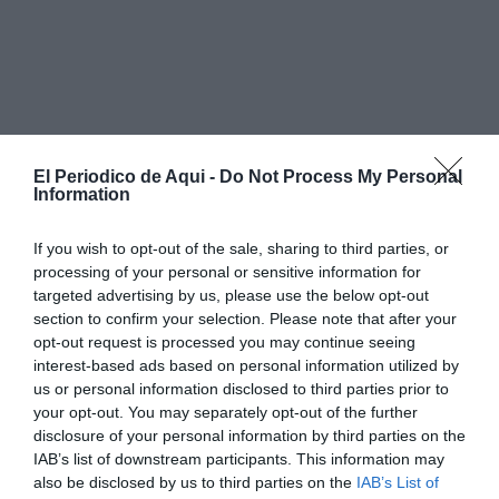
El Periodico de Aqui -
Do Not Process My Personal
Information
If you wish to opt-out of the sale, sharing to third parties, or
processing of your personal or sensitive information for
targeted advertising by us, please use the below opt-out
section to confirm your selection. Please note that after your
opt-out request is processed you may continue seeing
interest-based ads based on personal information utilized by
"Los residentes son personal en formación y no
us or personal information disclosed to third parties prior to
your opt-out. You may separately opt-out of the further
pueden convertirse en la solución para cubrir de
disclosure of your personal information by third parties on the
manera sistemática los servicios mínimos durante
IAB’s list of downstream participants. This information may
una huelga", han señalado desde CSIF, que han
also be disclosed by us to third parties on the
IAB’s List of