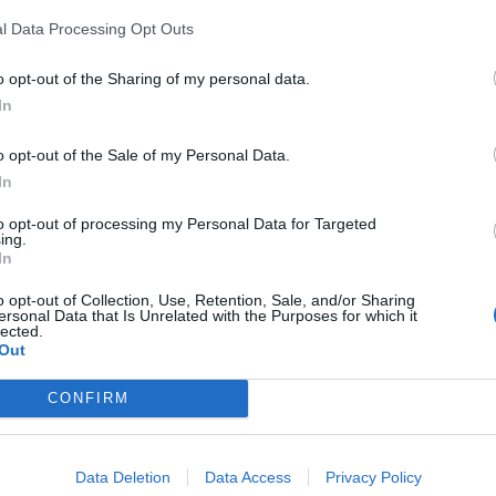
riores a los
32 grados
centígrados antes de las
l Data Processing Opt Outs
ciones realizadas por los propios docentes
ntes dependencias del centro. La jornada
o opt-out of the Sharing of my personal data.
alcanzado los 30 grados durante el horario
In
ifica de "nuevo récord" en una situación que,
o opt-out of the Sale of my Personal Data.
, se repite cada final de curso.
In
ulas de la
segunda planta
, en especial las
to opt-out of processing my Personal Data for Targeted
ing.
e ESO, que reciben exposición directa al sol
In
. Los docentes describen esas condiciones
o opt-out of Collection, Use, Retention, Sale, and/or Sharing
ndiciones adecuadas de trabajo y
ersonal Data that Is Unrelated with the Purposes for which it
lected.
an fatiga, dificultades de concentración y
Out
umnado como entre el profesorado, con
CONFIRM
timas horas de la jornada. "Cuando llega el
 en auténticas saunas", ha afirmado Javier
blea de Docents.
Data Deletion
Data Access
Privacy Policy