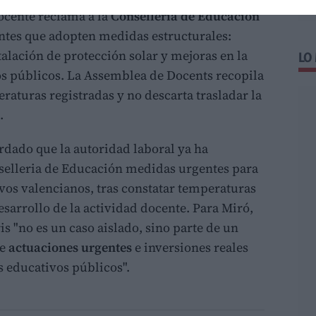
docente reclama a la
Conselleria de Educación
ntes que adopten medidas estructurales:
stalación de protección solar y mejoras en la
LO
ros públicos. La Assemblea de Docents recopila
raturas registradas y no descarta trasladar la
.
rdado que la autoridad laboral ya ha
selleria de Educación medidas urgentes para
vos valencianos, tras constatar temperaturas
esarrollo de la actividad docente. Para Miró,
is "no es un caso aislado, sino parte de un
re
actuaciones urgentes
e inversiones reales
os educativos públicos".