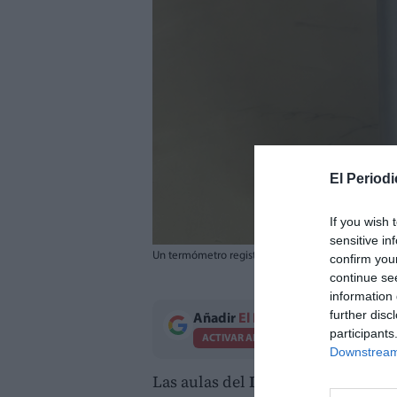
El Periodi
If you wish 
sensitive in
Un termómetro registra 32 ºC en el IES Miquel Peris
confirm you
continue se
information 
further disc
Añadir
El Periodico de Aquí
como 
participants
ACTIVAR AHORA
Downstream 
Las aulas del
IES Miquel Peris
, e