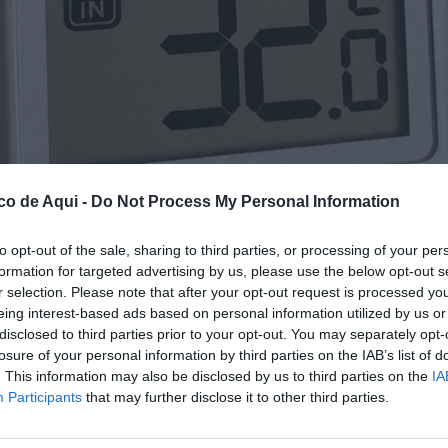
co de Aqui -
Do Not Process My Personal Information
to opt-out of the sale, sharing to third parties, or processing of your per
formation for targeted advertising by us, please use the below opt-out s
 de Castelló antes de las diez de la mañana. / EPDA
r selection. Please note that after your opt-out request is processed y
eing interest-based ads based on personal information utilized by us or
disclosed to third parties prior to your opt-out. You may separately opt-
losure of your personal information by third parties on the IAB’s list of
fuente preferida de Google de forma gratuita.
. This information may also be disclosed by us to third parties on the
IA
Participants
that may further disclose it to other third parties.
n el distrito marítimo de Castelló, registraron