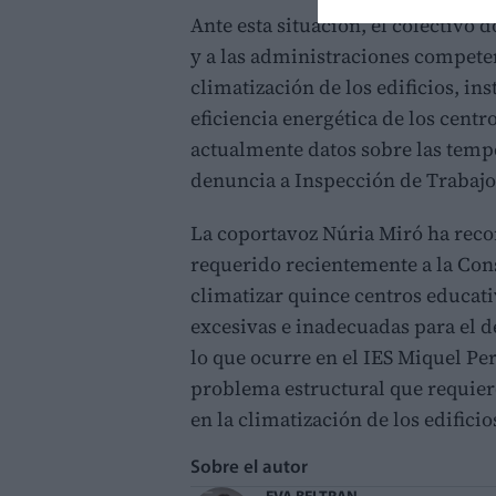
Ante esta situación, el colectivo 
y a las administraciones compete
climatización de los edificios, in
eficiencia energética de los cent
actualmente datos sobre las tempe
denuncia a Inspección de Trabajo
La coportavoz Núria Miró ha reco
requerido recientemente a la Con
climatizar quince centros educati
excesivas e inadecuadas para el d
lo que ocurre en el IES Miquel Per
problema estructural que requie
en la climatización de los edifici
Sobre el autor