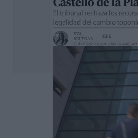
Castelló de la Pl
El tribunal rechaza los recur
legalidad del cambio toponí
EVA
EFE
BELTRAN
21 de mayo de 2026 a las 16:54h
Act