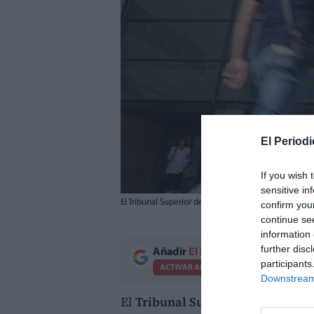
El Periodi
If you wish 
sensitive in
El Tribunal Superior de Justicia de la Comunitat Va
confirm you
continue se
information 
further disc
Añadir
El Periodico de Aquí
como 
participants
ACTIVAR AHORA
Downstream 
El
Tribunal Superior de Justicia 