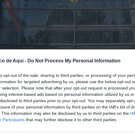
co de Aqui -
Do Not Process My Personal Information
to opt-out of the sale, sharing to third parties, or processing of your per
formation for targeted advertising by us, please use the below opt-out s
lenciana ha confirmado la condena de siete años de prisión impuesta por la Audiencia
r selection. Please note that after your opt-out request is processed y
eing interest-based ads based on personal information utilized by us or
disclosed to third parties prior to your opt-out. You may separately opt-
losure of your personal information by third parties on the IAB’s list of
fuente preferida de Google de forma gratuita.
. This information may also be disclosed by us to third parties on the
IA
Participants
that may further disclose it to other third parties.
de la Comunitat Valenciana
(TSJCV) ha