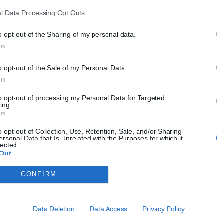
ingüe
de Castelló de la Plana / Castellón de la
l Data Processing Opt Outs
esentados por Plataforma per la Llengua y el
alista de Castellón.
o opt-out of the Sharing of my personal data.
In
roceso seguido por el
Ayuntamiento y el
nación en valenciano y castellano y descartan
o opt-out of the Sale of my Personal Data.
In
ular o sin justificación.
to opt-out of processing my Personal Data for Targeted
a sentencia anterior de
2022
, en la que el
ing.
In
 municipios pueden elegir entre mantener
a
lengua cooficial
predominante o adoptar
o opt-out of Collection, Use, Retention, Sale, and/or Sharing
ersonal Data that Is Unrelated with the Purposes for which it
lected.
Out
nte por el pleno
del Ayuntamiento de
CONFIRM
o de 2024 y confirmado después por el Consell
Data Deletion
Data Access
Privacy Policy