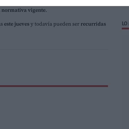
iento como el Consell actuaron
dentro de sus
a
normativa vigente
.
as
este jueves
y todavía pueden ser
recurridas
LO