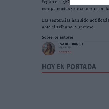
Según el TSJCV, tanto el Ayuntam
competencias
y de acuerdo con l
Las sentencias han sido notificad
ante el Tribunal Supremo
.
Sobre los autores
EVA BELTRAN
EFE
PERIODISTA
Ver biografía
HOY EN PORTADA