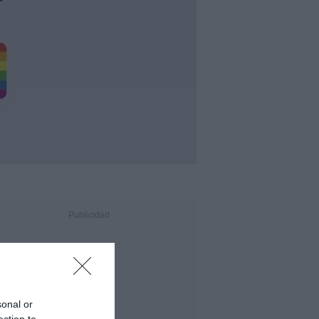
sonal or
ection to