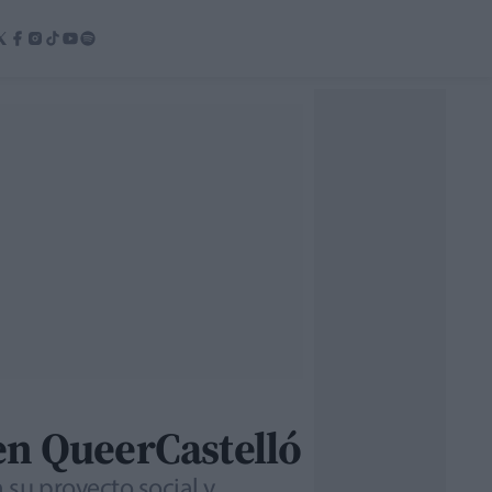
en QueerCastelló
su proyecto social y