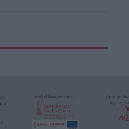
Amb el finançament de:
Otros produc
ros
digitales v
ipo
ad