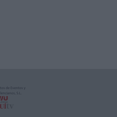
tos de Eventos y
alencianos, S.L.