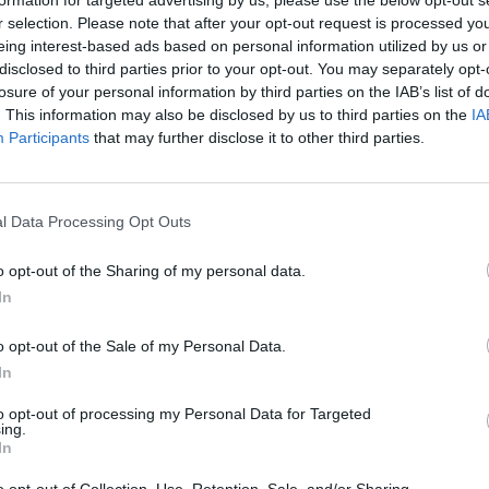
r selection. Please note that after your opt-out request is processed y
que el cambio de nombre, la nueva identidad
eing interest-based ads based on personal information utilized by us or
disclosed to third parties prior to your opt-out. You may separately opt-
ción de
objetivos, actividades y espacios de
losure of your personal information by third parties on the IAB’s list of
lectivo como uno de los mayores referentes
. This information may also be disclosed by us to third parties on the
IA
BIQ+ en Castellón. "Durante estos años la
Participants
that may further disclose it to other third parties.
so nos ha dado la oportunidad de hacer más
de la provincia" ha afirmado la portavoz de
l Data Processing Opt Outs
z.
o opt-out of the Sharing of my personal data.
 trabajado para
crear espacios seguros, de
In
sonas del colectivo.
Con el paso de los años la
 en participación como en impacto social,
o opt-out of the Sale of my Personal Data.
culturales, reivindicativas y comunitarias.
In
to opt-out of processing my Personal Data for Targeted
astelló encara una etapa centrada en
ampliar
ing.
In
forzar el trabajo comunitario y
ertura a toda la gente, ser referentes
o opt-out of Collection, Use, Retention, Sale, and/or Sharing