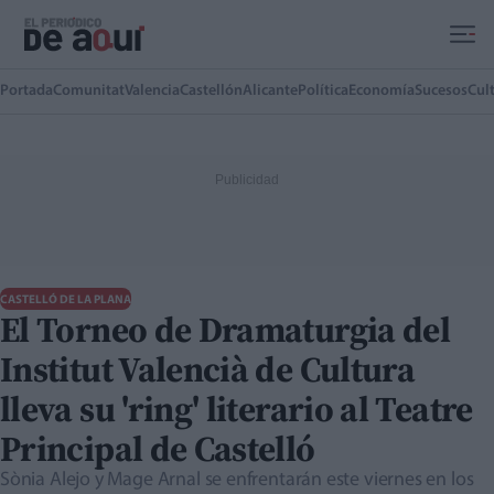
Ir al contenido principal
Portada
Comunitat
Valencia
Castellón
Alicante
Política
Economía
Sucesos
Cul
CASTELLÓ DE LA PLANA
El Torneo de Dramaturgia del
Institut Valencià de Cultura
lleva su 'ring' literario al Teatre
Principal de Castelló
Sònia Alejo y Mage Arnal se enfrentarán este viernes en los