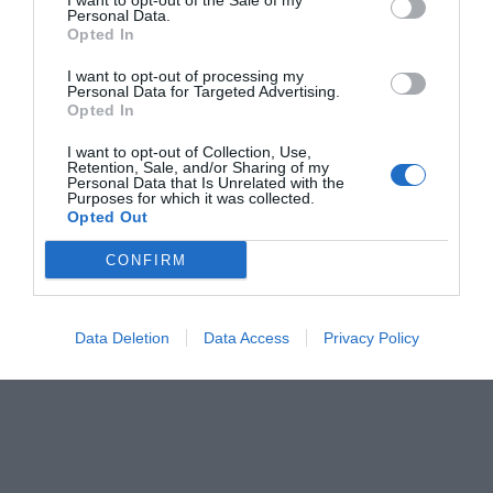
I want to opt-out of the Sale of my
conocerán quiénes interpretarán sus textos hasta
Personal Data.
Opted In
apenas dos horas antes de la representación. A ello se
suma una condición creativa obligatoria para todos
I want to opt-out of processing my
Personal Data for Targeted Advertising.
los participantes: cada obra debe incorporar una frase
Opted In
extraída de
'Los Reales'
, el texto de Tomás Verdú,
I want to opt-out of Collection, Use,
ganador de la pasada edición.
Retention, Sale, and/or Sharing of my
Personal Data that Is Unrelated with the
Purposes for which it was collected.
Opted Out
CONFIRM
Data Deletion
Data Access
Privacy Policy