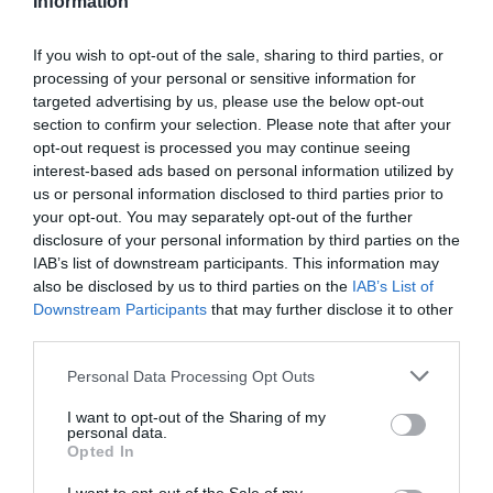
Information
If you wish to opt-out of the sale, sharing to third parties, or
processing of your personal or sensitive information for
targeted advertising by us, please use the below opt-out
section to confirm your selection. Please note that after your
Las protagonistas del combate castellonense serán
opt-out request is processed you may continue seeing
Sònia Alejo
, que sube al ring bajo el alias de 'La
interest-based ads based on personal information utilized by
us or personal information disclosed to third parties prior to
medusa de la Plana Alta', y
Mage Arnal
, conocida en
your opt-out. You may separately opt-out of the further
esta edición como 'La Miquinoria de la Marjal'. Ambas
disclosure of your personal information by third parties on the
autoras defenderán sus textos dramáticos, de treinta
IAB’s list of downstream participants. This information may
also be disclosed by us to third parties on the
IAB’s List of
minutos de duración, en un escenario transformado
Downstream Participants
that may further disclose it to other
en un ring de boxeo, con Pilar Martínez como maestra
third parties.
de ceremonias.
Personal Data Processing Opt Outs
El certamen, que reúne a ocho dramaturgos y
I want to opt-out of the Sharing of my
personal data.
dramaturgas valencianos, reserva una dosis extra de
Opted In
tensión para sus participantes: los autores no