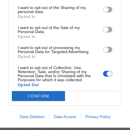
I want to opt-out of the Sharing of my
personal data.
Opted In
I want to opt-out of the Sale of my
Personal Data.
Opted In
I want to opt-out of processing my
Personal Data for Targeted Advertising.
Opted In
En índice porcentual, el PSOE pasaría del 34’78%
I want to opt-out of Collection, Use,
Retention, Sale, and/or Sharing of my
obtenido en mayo de 2019 al32’5% que le da el sondeo;
Personal Data that Is Unrelated with the
Purposes for which it was collected.
Compromís caería del 11’66% al 7’3; Podem/EUPV
Opted Out
subiríadel 6’55 al 8’4%; PP prácticamente calcaría su
CONFIRM
resultado del año pasado pasandodel 23’96% al 23’8%;
Ciudadanos se desplomaría del 14’08 al 7’6%.
Otrosascenderían al 3’5%, lejos de la barrera mínima
Data Deletion
Data Access
Privacy Policy
del 5% que exige la ley d’Hondtpara obtener