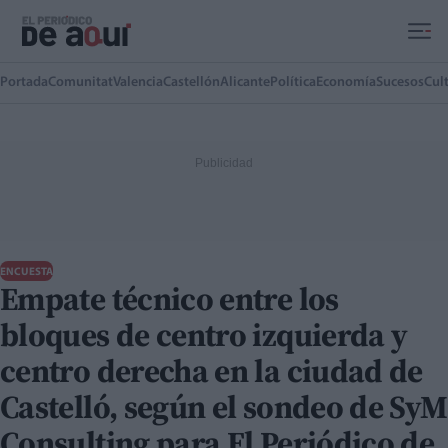
Ir al contenido principal
Portada
Comunitat
Valencia
Castellón
Alicante
Política
Economía
Sucesos
Cul
ENCUESTA
Empate técnico entre los
bloques de centro izquierda y
centro derecha en la ciudad de
Castelló, según el sondeo de SyM
Consulting para El Periódico de